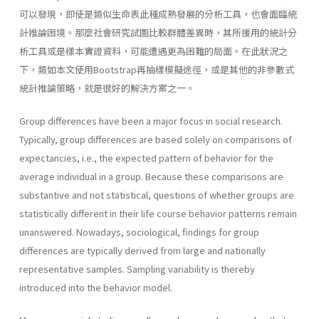
可以發現，即使是類似生命表此種成熟發展的分析工具，也會面臨統
計推論困境。那麼社會研究試圖比較群體差異時，其所援用的統計分
析工具或是樣本實證資料，可能遭遇更為困難的局面。在此狀況之
下，類如本文使用Bootstrap再抽樣模擬途徑，或是其他的非參數式
統計推論策略，就是很好的解決方案之一。
Group differences have been a major focus in social research.
Typically, group differences are based solely on comparisons of
expectancies, i.e., the expected pattern of behavior for the
average individual in a group. Because these comparisons are
substantive and not statistical, questions of whether groups are
statistically different in their life course behavior patterns remain
unanswered. Nowadays, sociological, findings for group
differences are typically derived from large and nationally
representative samples. Sampling variability is thereby
introduced into the behavior model.