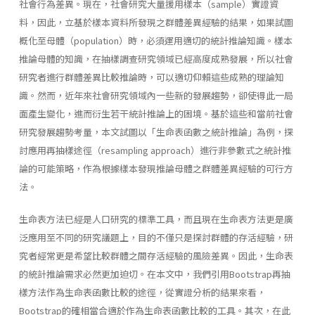
社會行為差異。現在，社會研究大量援用樣本（sample）實證資
料，因此，立基於樣本資料所發現之群體差異經驗的結果，如果試圖
概化至母體（population）時，必須運用適切的統計推論知識。樣本
推論母體的知識，在抽樣調查研究領域已經高度成熟發展，所以社會
研究者進行群體差異比較推論時，可以適切仰賴這些成熟的理論知
識。然而，近年來社會研究領域內一些新的發展趨勢，卻使得此一局
面產生變化，進而衍生若干統計推論上的困境。基於這些和當前社會
研究發展趨勢考量，本文試圖以「生命表函數之統計推論」為例，探
討應用再抽樣途徑（resampling approach）進行非參數式之統計推
論的可能策略，作為根據樣本發現推論母體之群體差異經驗的可行方
法。
生命表方法已經是人口研究的標準工具，而且現在生命表方法更是廣
泛應用至不同的研究議題上，目的不僅只是探討群體的存活經驗，研
究者經常更是希望比較群體之間存活經驗的風險差異。因此，生命表
的統計推論需求必然更加迫切。在本文中，我們引用Bootstrap再抽
樣方法作為生命表函數比較的途徑，從實證分析的結果來看，
Bootstrap的確相當合適於作為生命表函數比較的工具。其次，在此