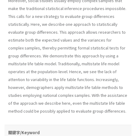
Moreover, social studies usually employ complex samples that
make the traditional statistical inference procedures impossible.
This calls for a new strategy to evaluate group differences
statistically. Here, we describe one approach to statistically
evaluate group differences. This approach allows researchers to
estimate both the expected values and the variances for
complex samples, thereby permitting formal statistical tests for
group differences. We demonstrate this approach by using a
multistate life table model. Traditionally, multistate life model
operates at the population-level. Hence, we see the lack of
attention to variability in the life table functions. Increasingly,
however, demographers apply multistate life table methods to
studies employing national complex samples. With the assistance
of the approach we describe here, even the multistate life table
method could be possibly applied to evaluate group differences.
關鍵字/Keyword