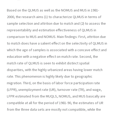
Based on the QLMUS as well as the NOMUS and MUS in 1981-
2000, the research aims (1) to characterize QLMUS in terms of
sample selection and attrition due to match and (2) to assess the
representability and estimation effectiveness of QLMUS in
comparison to MUS and NOMUS. Main findings: First, attrition due
to match does have a salient effect on the selectivity of QLMUS in
which the age of samples is associated with a concave effect and
education with a negative effect on match rate. Second, the
match rate of QLMUS is seen to exhibit distinct spatial
disparities, with the highly urbanized areas having lower match
rate. This phenomenon is highly likely due to geographic
migration. Third, on the basis of labor force participation rate
(LFPR), unemployment rate (UR), turnover rate (TR), and wage,
LFPR estimated from the MUQLS, NOMUS, and MUS basically are
compatible at all for the period of 1981-90, the estimates of UR
from the three data sets are mostly not compatible, while the