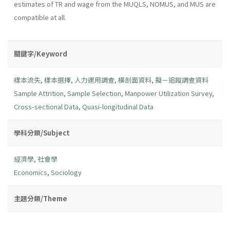
estimates of TR and wage from the MUQLS, NOMUS, and MUS are
compatible at all.
關鍵字/Keyword
樣本流失
,
樣本選擇
,
人力運用調查
,
橫剖面資料
,
擬－追蹤調查資料
Sample Attrition
,
Sample Selection
,
Manpower Utilization Survey
,
Cross-sectional Data
,
Quasi-longitudinal Data
學科分類/Subject
經濟學
,
社會學
Economics
,
Sociology
主題分類/Theme