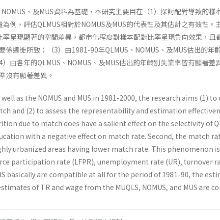
LMUS、NOMUS、及MUS資料為基礎，本研究主要目在（1）探討配對導
量為例，評估QLMUS相對於NOMUS及MUS的代表性及其估計之有效性
比率呈現顯著的空間差異，都市化程度對樣本配對比率呈現負向效果，且
遷徙所致；（3）由1981-90年QLMUS、NOMUS、及MUS估出的年
）由各年的QLMUS、NOMUS、及MUS估出的年齡別失業率皆有顯著差異
準沒有顯著差異。
well as the NOMUS and MUS in 1981-2000, the research aims (1) to
atch and (2) to assess the representability and estimation effect
ttrition due to match does have a salient effect on the selectivity o
ucation with a negative effect on match rate. Second, the match rate
highly urbanized areas having lower match rate. This phenomenon is
force participation rate (LFPR), unemployment rate (UR), turnover 
basically are compatible at all for the period of 1981-90, the esti
estimates of TR and wage from the MUQLS, NOMUS, and MUS are com