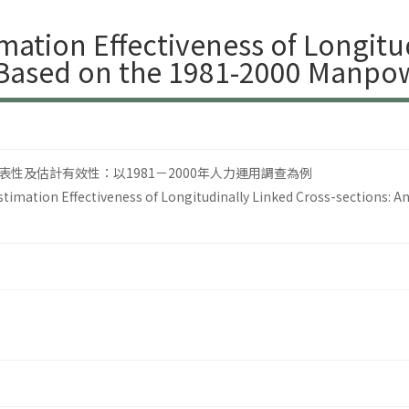
mation Effectiveness of Longitu
Based on the 1981-2000 Manpowe
性及估計有效性：以1981－2000年人力運用調查為例
stimation Effectiveness of Longitudinally Linked Cross-sections