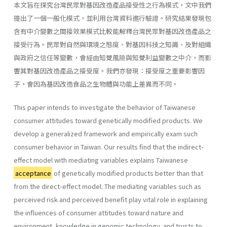
本文旨在探究台灣民眾對基因改造產品接受性之行為模式，文中我們
提出了一個一般化模式，並利用台灣資料進行驗證。研究結果發現包
含有中介變數之間接效果模式比較能解釋台灣民眾對基因改造產品之
接受行為。民眾對自然與環境之態度、對基因科技之知識、及對組織
與政府之信任等變數，會經由知覺風險與知覺利益變數之中介，而影
響其對基因改造產品之接受度。我們亦發現：接受度之重要影響因
子，會因為基因改造食品之生物體與功能上差異而不同。
This paper intends to investigate the behavior of Taiwanese
consumer attitudes toward genetically modified products. We
develop a generalized framework and empirically exam such
consumer behavior in Taiwan. Our results find that the indirect-
effect model with mediating variables explains Taiwanese
acceptance
of genetically modified products better than that
from the direct-effect model. The mediating variables such as
perceived risk and perceived benefit play vital role in explaining
the influences of consumer attitudes toward nature and
environment, knowledge in genomic technology, and trusts to