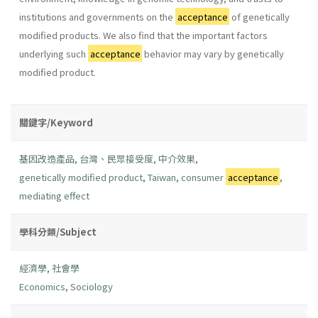
institutions and governments on the
acceptance
of genetically
modified products. We also find that the important factors
underlying such
acceptance
behavior may vary by genetically
modified product.
關鍵字/Keyword
基因改造產品
,
台灣、民眾接受度
,
中介效果
,
genetically modified product
,
Taiwan
,
consumer
acceptance
,
mediating effect
學科分類/Subject
經濟學
,
社會學
Economics
,
Sociology