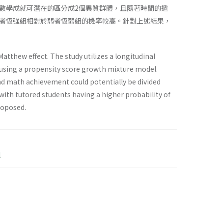
數學成就可潛在的區分成2個異質群體，且隨著時間的遞
者恆強組相對於弱者恆弱組的機率較高。針對上述結果，
tthew effect. The study utilizes a longitudinal
using a propensity score growth mixture model.
nd math achievement could potentially be divided
ith tutored students having a higher probability of
roposed.
l