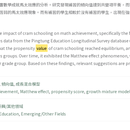
響數學成就馬太效應的分析。研究發現補習的傾向值達到共變項平衡，而
恆弱的馬太效應現象。而有補習的學生相較於沒有補習的學生，出現在強
 impact of cram schooling on math achievement, specifically the Ma
 data from the Pingtung Education Longitudinal Survey database 
hat the propensity
value
of cram schooling reached equilibrium, a
 groups. Over time, it exhibited the Matthew effect phenomenon, w
r grade group. Based on these findings, relevant suggestions are p
,
傾向值
,
成長混合模型
ievement
,
Matthew effect
,
propensity score
,
growth mixture mode
新興/其他領域
Education
,
Emerging/Other Fields