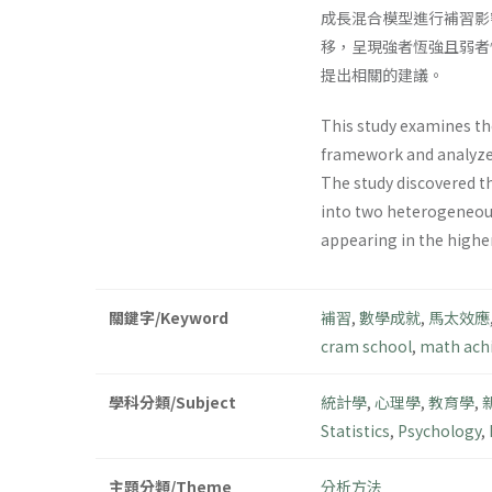
成長混合模型進行補習影
移，呈現強者恆強且弱者
提出相關的建議。
This study examines the
framework and analyzes
The study discovered t
into two heterogeneous
appearing in the highe
關鍵字/Keyword
補習
,
數學成就
,
馬太效應
cram school
,
math ach
學科分類/Subject
統計學
,
心理學
,
教育學
,
Statistics
,
Psychology
,
主題分類/Theme
分析方法