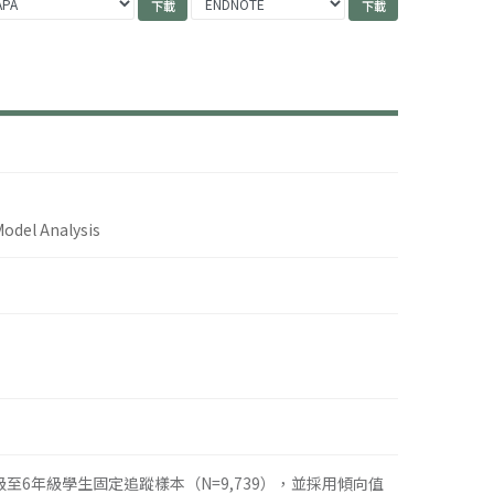
odel Analysis
6年級學生固定追蹤樣本（N=9,739），並採用傾向值