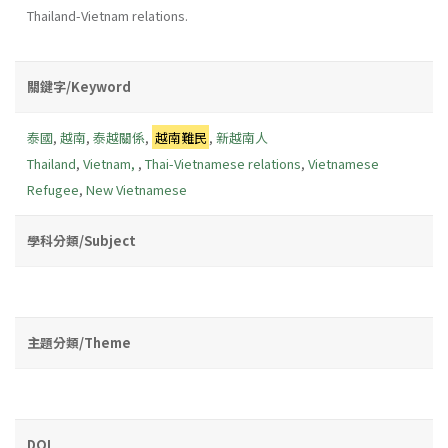
Thailand-Vietnam relations.
關鍵字/Keyword
泰國
,
越南
,
泰越關係
,
越南難民
,
新越南人
Thailand
,
Vietnam,
,
Thai-Vietnamese relations
,
Vietnamese
Refugee
,
New Vietnamese
學科分類/Subject
主題分類/Theme
DOI