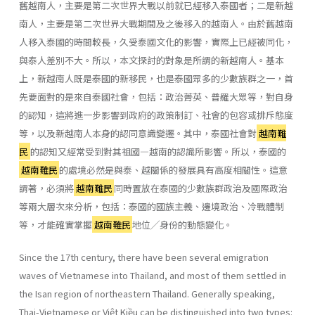
舊越南人，主要是第二次世界大戰以前就已經移入泰國者；二是新越
南人，主要是第二次世界大戰期間及之後移入的越南人。由於舊越南
人移入泰國的時間較長，久受泰國文化的影響，實際上已經被同化，
與泰人差別不大。所以，本文探討的對象是所謂的新越南人。基本
上，新越南人既是泰國的新移民，也是泰國眾多的少數族群之一，首
先要面對的是來自泰國社會，包括：政治菁英、普羅大眾等，對自身
的認知，這將進一步影響到政府的政策制訂、社會的包容或排斥態度
等，以及新越南人本身的認同意識變遷。其中，泰國社會對
越南難
民
的認知又經常受到對其祖國—越南的認識所影響。所以，泰國的
越南難民
的處境必然是與泰、越關係的發展具有高度相關性。這意
謂著，必須將
越南難民
同時置放在泰國的少數族群政治及國際政治
等兩大層次來分析，包括：泰國的國族主義、邊境政治、冷戰體制
等，才能確實掌握
越南難民
地位╱身份的動態變化。
Since the 17th century, there have been several emigration
waves of Vietnamese into Thailand, and most of them settled in
the Isan region of northeastern Thailand. Generally speaking,
Thai-Vietnamese or Việt Kiều can be distinguished into two types: