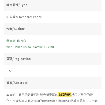
論文屬性/Type
研究論文 Research Paper
作者/Author
蕭文軒
,
顧長永
Wen-Hsuan Hsiao
,
Samuel C. Y. Ku
頁碼/Pagination
1-53
摘要/Abstract
本文的主要目的是要探討與分析泰國的
越南難民
地位╱身份的變
化。根據越南人移入泰國的時間差異，可概略地將其區分為二：一是