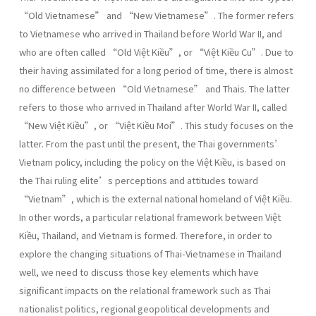
“Old Vietnamese” and “New Vietnamese”. The former refers
to Vietnamese who arrived in Thailand before World War II, and
who are often called “Old Việt Kiều”, or “Việt Kiều Cu”. Due to
their having assimilated for a long period of time, there is almost
no difference between “Old Vietnamese” and Thais. The latter
refers to those who arrived in Thailand after World War II, called
“New Việt Kiều”, or “Việt Kiều Moi”. This study focuses on the
latter. From the past until the present, the Thai governments’
Vietnam policy, including the policy on the Việt Kiều, is based on
the Thai ruling elite’s perceptions and attitudes toward
“Vietnam”, which is the external national homeland of Việt Kiều.
In other words, a particular relational framework between Việt
Kiều, Thailand, and Vietnam is formed. Therefore, in order to
explore the changing situations of Thai-Vietnamese in Thailand
well, we need to discuss those key elements which have
significant impacts on the relational framework such as Thai
nationalist politics, regional geopolitical developments and