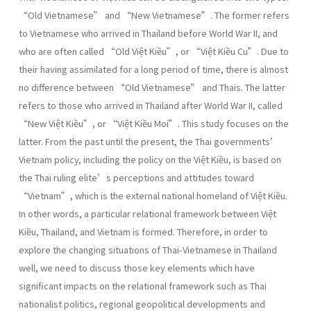
“Old Vietnamese” and “New Vietnamese”. The former refers
to Vietnamese who arrived in Thailand before World War II, and
who are often called “Old Việt Kiều”, or “Việt Kiều Cu”. Due to
their having assimilated for a long period of time, there is almost
no difference between “Old Vietnamese” and Thais. The latter
refers to those who arrived in Thailand after World War II, called
“New Việt Kiều”, or “Việt Kiều Moi”. This study focuses on the
latter. From the past until the present, the Thai governments’
Vietnam policy, including the policy on the Việt Kiều, is based on
the Thai ruling elite’s perceptions and attitudes toward
“Vietnam”, which is the external national homeland of Việt Kiều.
In other words, a particular relational framework between Việt
Kiều, Thailand, and Vietnam is formed. Therefore, in order to
explore the changing situations of Thai-Vietnamese in Thailand
well, we need to discuss those key elements which have
significant impacts on the relational framework such as Thai
nationalist politics, regional geopolitical developments and