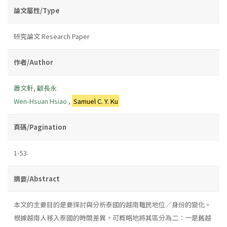
論文屬性/Type
研究論文 Research Paper
作者/Author
蕭文軒
,
顧長永
Wen-Hsuan Hsiao
,
Samuel C. Y. Ku
頁碼/Pagination
1-53
摘要/Abstract
本文的主要目的是要探討與分析泰國的越南難民地位╱身份的變化。
根據越南人移入泰國的時間差異，可概略地將其區分為二：一是舊越