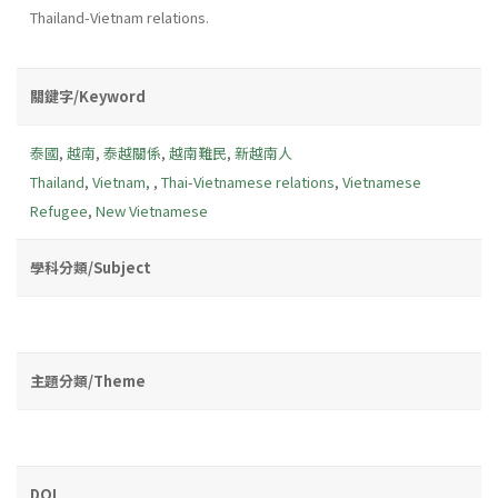
Thailand-Vietnam relations.
關鍵字/Keyword
泰國
,
越南
,
泰越關係
,
越南難民
,
新越南人
Thailand
,
Vietnam,
,
Thai-Vietnamese relations
,
Vietnamese
Refugee
,
New Vietnamese
學科分類/Subject
主題分類/Theme
DOI