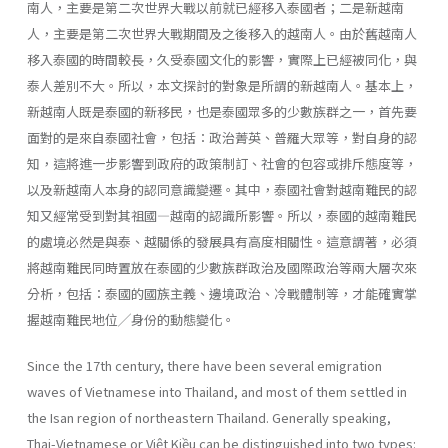
南人，主要是第二次世界大戰以前就已經移入泰國者；二是新越南
人，主要是第二次世界大戰期間及之後移入的越南人。由於舊越南人
移入泰國的時間較長，久受泰國文化的影響，實際上已經被同化，與
泰人差別不大。所以，本文探討的對象是所謂的新越南人。基本上，
新越南人既是泰國的新移民，也是泰國眾多的少數族群之一，首先要
面對的是來自泰國社會，包括：政治菁英、普羅大眾等，對自身的認
知，這將進一步影響到政府的政策制訂、社會的包容或排斥態度等，
以及新越南人本身的認同意識變遷。其中，泰國社會對越南難民的認
知又經常受到對其祖國—越南的認識所影響。所以，泰國的越南難民
的處境必然是與泰、越關係的發展具有高度相關性。這意謂著，必須
將越南難民同時置放在泰國的少數族群政治及國際政治等兩大層次來
分析，包括：泰國的國族主義、邊境政治、冷戰體制等，才能確實掌
握越南難民地位╱身份的動態變化。
Since the 17th century, there have been several emigration
waves of Vietnamese into Thailand, and most of them settled in
the Isan region of northeastern Thailand. Generally speaking,
Thai-Vietnamese or Việt Kiều can be distinguished into two types: