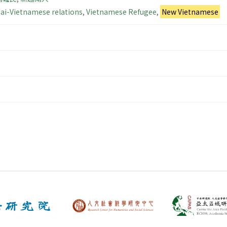
ai-Vietnamese relations
,
Vietnamese Refugee
,
New Vietnamese