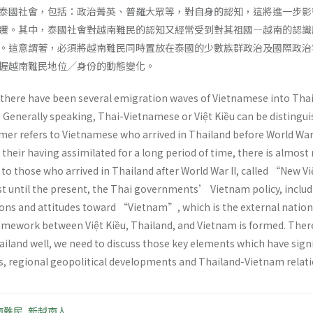
泰國社會，包括：政治菁英、普羅大眾等，對自身的認知，這將進一步影
遷。其中，泰國社會對越南難民的認知又經常受到對其祖國—越南的認識
。這意謂著，必須將越南難民同時置放在泰國的少數族群政治及國際政治
握越南難民地位╱身份的動態變化。
, there have been several emigration waves of Vietnamese into Thail
 Generally speaking, Thai-Vietnamese or Việt Kiều can be disting
mer refers to Vietnamese who arrived in Thailand before World War 
 their having assimilated for a long period of time, there is alm
s to those who arrived in Thailand after World War II, called “New V
st until the present, the Thai governments’ Vietnam policy, includi
ions and attitudes toward “Vietnam”, which is the external nationa
ramework between Việt Kiều, Thailand, and Vietnam is formed. There
iland well, we need to discuss those key elements which have sign
cs, regional geopolitical developments and Thailand-Vietnam relati
南難民
,
新越南人