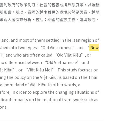
響到政府的政策制訂、社會的包容或排斥態度等，以及新
所影響。所以，泰國的越南難民的處境必然是與泰、越關
等兩大層次來分析，包括：泰國的國族主義、邊境政治、
and, and most of them settled in the Isan region of
uished into two types: “Old Vietnamese” and “
New
II, and who are often called “Old Việt Kiều”, or
ost no difference between “Old Vietnamese” and
iệt Kiều”, or “Việt Kiều Moi”. This study focuses on
ng the policy on the Việt Kiều, is based on the Thai
l homeland of Việt Kiều. In other words, a
fore, in order to explore the changing situations of
ificant impacts on the relational framework such as
ons.