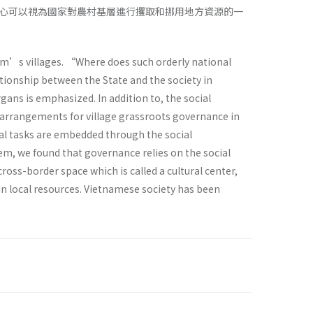
心可以視為國家對農村基層進行攫取和挪用地方資源的一
tnam’s villages. “Where does such orderly national
tionship between the State and the society in
gans is emphasized. In addition to, the social
al arrangements for village grassroots governance in
ical tasks are embedded through the social
stem, we found that governance relies on the social
ross-border space which is called a cultural center,
ain local resources. Vietnamese society has been