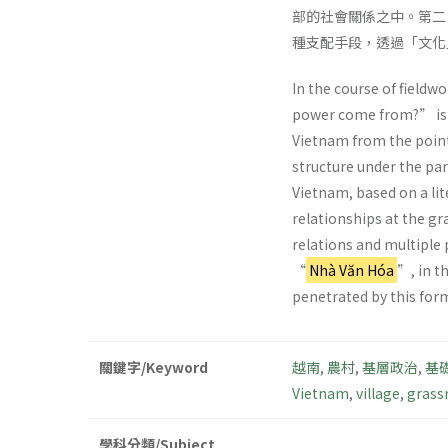
部的社會關係之中。第二
種支配手段，透過「文化
In the course of fieldw
power come from?” is o
Vietnam from the point 
structure under the par
Vietnam, based on a lit
relationships at the gr
relations and multiple 
“
Nhà Văn Hóa
”, in t
penetrated by this form
關鍵字/Keyword
越南
,
農村
,
基層政治
,
基
Vietnam
,
village
,
grassr
學科分類/Subject