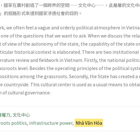
，國家在農村創造了一個跨界的空間——文化中心——，此基層的文化中
」的迴路形式來達到國家滲透社會的目的。
ork, we often feel a vague and orderly political atmosphere in Vie
ne of the questions that we want to ask. When we discuss the rela
of view of the autonomy of the state, the capability of the state or
ticular historical context is elaborated. There are two institution
erature review and fieldwork in Vietnam. Firstly, the national polit
assroots level. Besides the operating principles of the political sy
positions among the grassroots. Secondly, the State has created a c
he countryside. This cultural center is used as a usual means to obt
 of cultural governance.
礎權力
,
文化中心
oots politics
,
infrastructure power
,
Nhà Văn Hóa