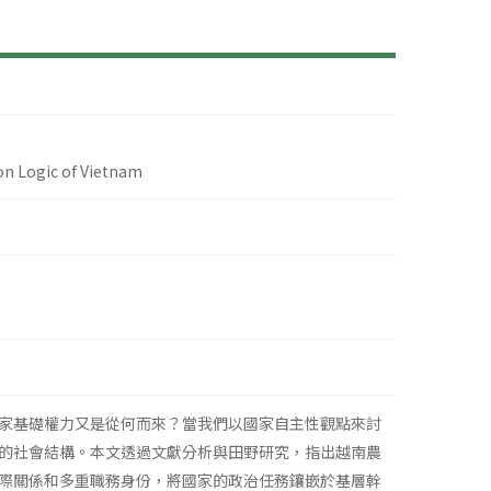
on Logic of Vietnam
家基礎權力又是從何而來？當我們以國家自主性觀點來討
的社會結構。本文透過文獻分析與田野研究，指出越南農
際關係和多重職務身份，將國家的政治任務鑲嵌於基層幹