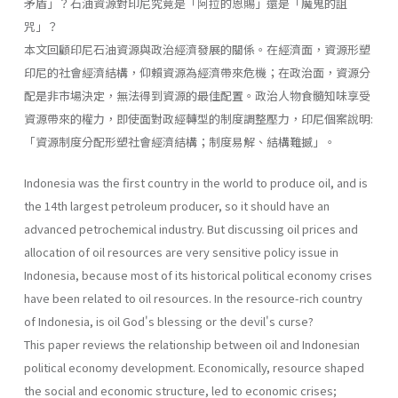
矛盾」？石油資源對印尼究竟是「阿拉的恩賜」還是「魔鬼的詛
咒」？
本文回顧印尼石油資源與政治經濟發展的關係。在經濟面，資源形塑
印尼的社會經濟結構，仰賴資源為經濟帶來危機；在政治面，資源分
配是非市場決定，無法得到資源的最佳配置。政治人物食髓知味享受
資源帶來的權力，即使面對政經轉型的制度調整壓力，印尼個案說明:
「資源制度分配形塑社會經濟結構；制度易解、結構難撼」。
Indonesia was the first country in the world to produce oil, and is
the 14th largest petroleum producer, so it should have an
advanced petrochemical industry. But discussing oil prices and
allocation of oil resources are very sensitive policy issue in
Indonesia, because most of its historical political economy crises
have been related to oil resources. In the resource-rich country
of Indonesia, is oil God's blessing or the devil's curse?
This paper reviews the relationship between oil and Indonesian
political economy development. Economically, resource shaped
the social and economic structure, led to economic crises;