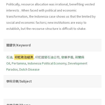
Politically, resource allocation was irrational, benefiting vested
interests . When faced with political and economic
transformation, the Indonesia case shows us that the limited by
social and economic factors; new institutions are easy to
establish, but the recourse structure is difficult to shake.
關鍵字/Keyword
石油
,
印尼政治經濟
,
印尼國營石油公司
,
發展矛盾
,
荷蘭病
Oil
,
Pertamina
,
Indonesia Political Economy
,
Development
Paradox
,
Dutch Disease
學科分類/Subject