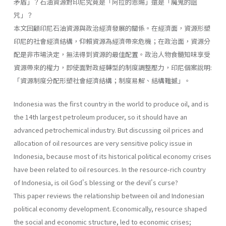
矛盾」？石油資源對印尼究竟是「阿拉的恩賜」還是「魔鬼的詛
咒」？
本文回顧印尼石油資源與政治經濟發展的關係。在經濟面，資源形塑
印尼的社會經濟結構，仰賴資源為經濟帶來危機；在政治面，資源分
配是非市場決定，無法得到資源的最佳配置。政治人物食髓知味享受
資源帶來的權力，即使面對政經轉型的制度調整壓力，印尼個案說明:
「資源制度分配形塑社會經濟結構；制度易解、結構難撼」。
Indonesia was the first country in the world to produce oil, and is
the 14th largest petroleum producer, so it should have an
advanced petrochemical industry. But discussing oil prices and
allocation of oil resources are very sensitive policy issue in
Indonesia, because most of its historical political economy crises
have been related to oil resources. In the resource-rich country
of Indonesia, is oil God's blessing or the devil's curse?
This paper reviews the relationship between oil and Indonesian
political economy development. Economically, resource shaped
the social and economic structure, led to economic crises;