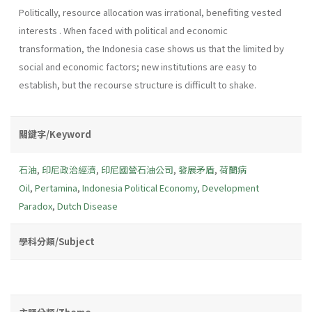
Politically, resource allocation was irrational, benefiting vested
interests . When faced with political and economic
transformation, the Indonesia case shows us that the limited by
social and economic factors; new institutions are easy to
establish, but the recourse structure is difficult to shake.
關鍵字/Keyword
石油
,
印尼政治經濟
,
印尼國營石油公司
,
發展矛盾
,
荷蘭病
Oil
,
Pertamina
,
Indonesia Political Economy
,
Development
Paradox
,
Dutch Disease
學科分類/Subject