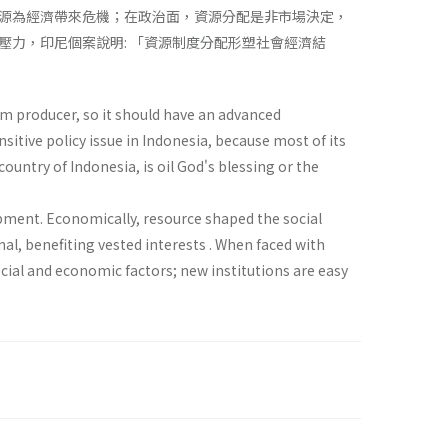
源為經濟帶來危機；在政治面，資源分配是非市場決定，
力，印尼個案說明: 「資源制度分配形塑社會經濟結
eum producer, so it should have an advanced
nsitive policy issue in Indonesia, because most of its
country of Indonesia, is oil God's blessing or the
pment. Economically, resource shaped the social
nal, benefiting vested interests . When faced with
cial and economic factors; new institutions are easy