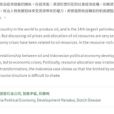
政治經濟發展的關係。在經濟面，資源形塑印尼的社會經濟結構，仰賴資
。政治人物食髓知味享受資源帶來的權力，即使面對政經轉型的制度調整壓
」。
 country in the world to produce oil, and is the 14th largest petrol
But discussing oil prices and allocation of oil resources are very se
nomy crises have been related to oil resources. In the resource-rich 
 relationship between oil and Indonesian political economy develo
 led to economic crises; Politically, resource allocation was irratio
transformation, the Indonesia case shows us that the limited by so
course structure is difficult to shake.
國營石油公司
,
發展矛盾
,
荷蘭病
ia Political Economy
,
Development Paradox
,
Dutch Disease