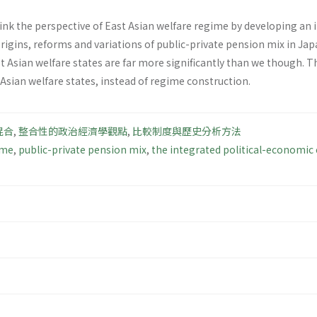
hink the perspective of East Asian welfare regime by developing an
origins, reforms and variations of public-private pension mix in Jap
t Asian welfare states are far more significantly than we though. 
Asian welfare states, instead of regime construction.
混合
,
整合性的政治經濟學觀點
,
比較制度與歷史分析方法
ime
,
public-private pension mix
,
the integrated political-economic