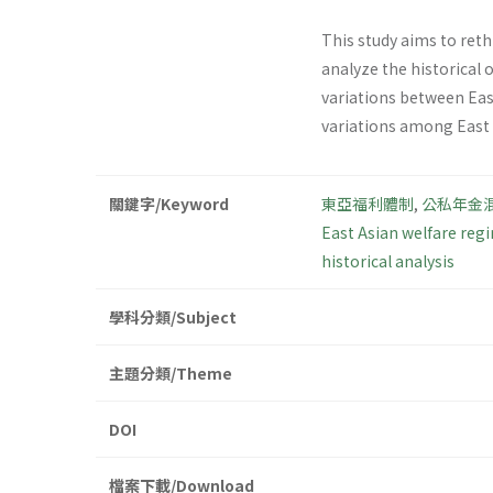
This study aims to ret
analyze the historical 
variations between Eas
variations among East 
關鍵字/Keyword
東亞福利體制
,
公私年金
East Asian welfare reg
historical analysis
學科分類/Subject
主題分類/Theme
DOI
檔案下載/Download