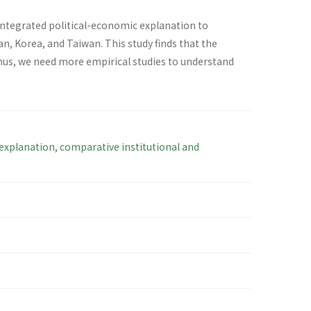
 integrated political-economic explanation to
an, Korea, and Taiwan. This study finds that the
Thus, we need more empirical studies to understand
 explanation
,
comparative institutional and