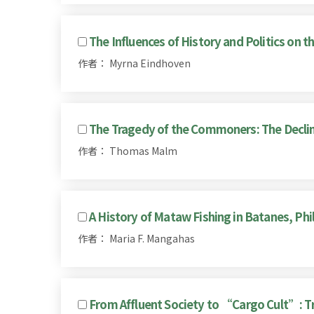
The Influences of History and Politics on 
作者： Myrna Eindhoven
The Tragedy of the Commoners: The Decli
作者： Thomas Malm
A History of Mataw Fishing in Batanes, Phi
作者： Maria F. Mangahas
From Affluent Society to “Cargo Cult”: T