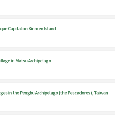
que Capital on Kinmen Island
Village in Matsu Archipelago
es in the Penghu Archipelago (the Pescadores), Taiwan