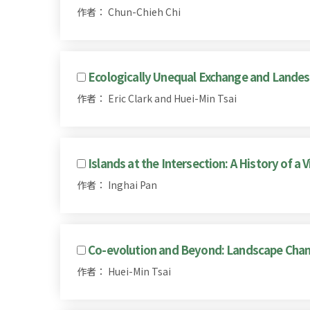
作者： Chun-Chieh Chi
Ecologically Unequal Exchange and Landes
作者： Eric Clark and Huei-Min Tsai
Islands at the Intersection: A History of a 
作者： Inghai Pan
Co-evolution and Beyond: Landscape Chang
作者： Huei-Min Tsai