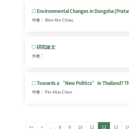
Environmental Changes in Dongsha (Pratas
作者： Wen-Yen Chiau
研究論文
作者：
Towards a “New Politics” in Thailand? Th
作者： Pei-Hsiu Chen
<<
<
..
8
9
10
11
12
13
1