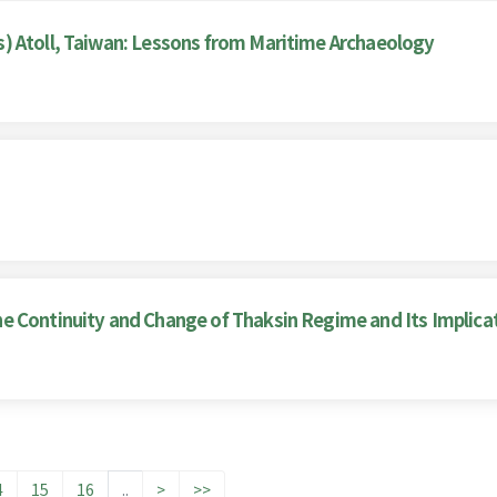
) Atoll, Taiwan: Lessons from Maritime Archaeology
e Continuity and Change of Thaksin Regime and Its Implica
4
15
16
..
>
>>