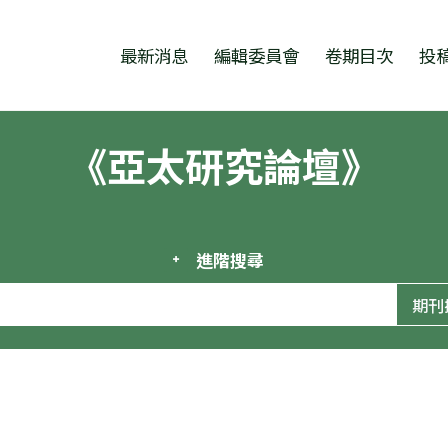
跳至中央區塊/Main Content
:::
最新消息
編輯委員會
卷期目次
投
《亞太研究論壇》
進階搜尋