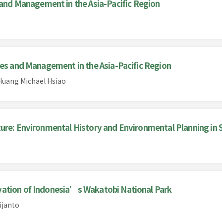
d Management in the Asia-Pacific Region
ies and Management in the Asia-Pacific Region
Huang Michael Hsiao
ure: Environmental History and Environmental Planning in 
vation of Indonesia’s Wakatobi National Park
ijanto