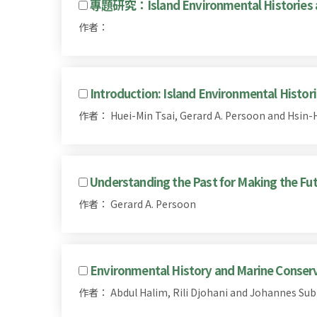
專題研究：Island Environmental Histories an
作者：
Introduction: Island Environmental Histor
作者： Huei-Min Tsai, Gerard A. Persoon and Hsin-
Understanding the Past for Making the Fut
作者： Gerard A. Persoon
Environmental History and Marine Conser
作者： Abdul Halim, Rili Djohani and Johannes Sub