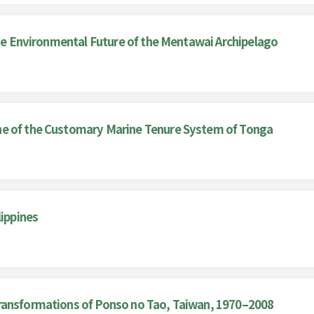
the Environmental Future of the Mentawai Archipelago
ne of the Customary Marine Tenure System of Tonga
lippines
ransformations of Ponso no Tao, Taiwan, 1970–2008