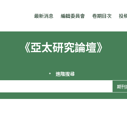
跳至中央區塊/Main Content
:::
最新消息
編輯委員會
卷期目次
投
《亞太研究論壇》
進階搜尋