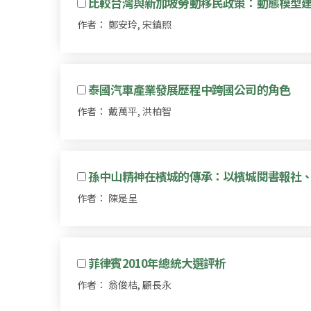
比較台灣與新加坡勞動移民政策：動態模型
作者： 鄭安玲, 宋鎮照
泰國汽車產業發展歷程中跨國公司的角色
作者： 戴萬平, 洪柏智
孫中山精神在檳城的傳承：以檳城閱書報社、鍾
作者： 陳是呈
菲律賓2010年總統大選評析
作者： 翁俊桔, 顧長永