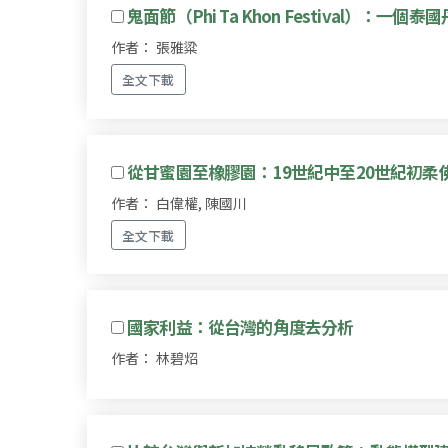
鬼面節（Phi Ta Khon Festival）：
作者： 張雅粱
全文下載
從甘蜜園至橡膠園：19世紀中至20世紀初柔
作者： 白偉權, 陳國川
全文下載
國家利益：從台灣的角度去分析
作者： 林碧炤