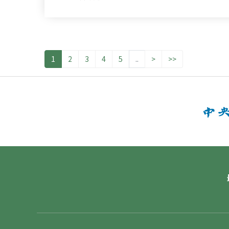
1
2
3
4
5
..
>
>>