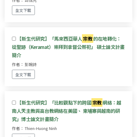
作者： 邱炫元
全文下載
【新生代研究】「馬來西亞華人
宗教
的在地轉化：
從聖跡（Keramat）崇拜到拿督公祭祀」 碩士論文計畫
簡介
作者： 彭婉詩
全文下載
【新生代研究】「比較觀點下的跨國
宗教
網絡：越
南人天主教與高台教網絡在美國、 柬埔寨與越南的研
究」博士論文計畫簡介
作者： Thien-Huong Ninh