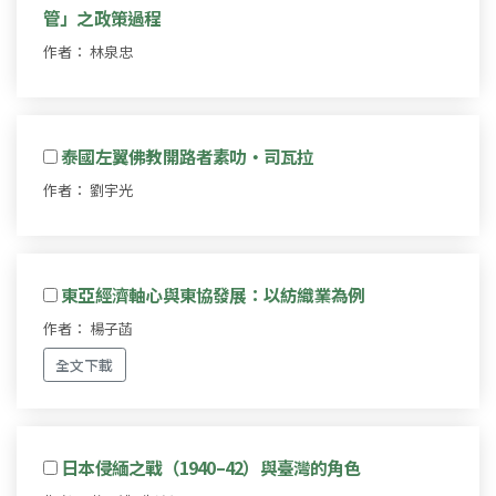
管」之政策過程
作者： 林泉忠
泰國左翼佛教開路者素叻‧司瓦拉
作者： 劉宇光
東亞經濟軸心與東協發展：以紡織業為例
作者： 楊子菡
全文下載
日本侵緬之戰（1940–42）與臺灣的角色