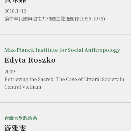
2010.1~12
論中華民國與越南共和國之雙邊關係(1955-1975)
Max-Planck Institute for Social Anthropology
Edyta Roszko
2009
Retrieving the Sacred: The Case of Littoral Society in
Central Vietnam
台灣大學政治系
游雅雯