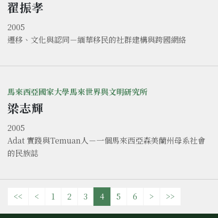
翟振孝
2005
遷移、文化與認同－緬華移民的社群建構與跨國網絡
馬來西亞國家大學馬來世界與文明研究所
梁志輝
2005
Adat 實踐與Temuan人－一個馬來西亞森美蘭州母系社會
的民族誌
<<
<
1
2
3
4
5
6
>
>>