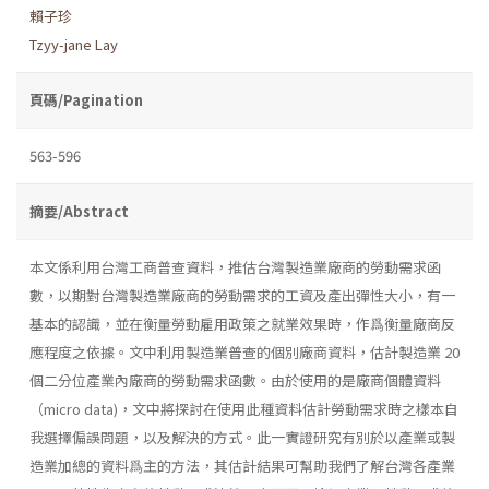
賴子珍
Tzyy-jane Lay
頁碼/Pagination
563-596
摘要/Abstract
本文係利用台灣工商普查資料，推估台灣製造業廠商的勞動需求函
數，以期對台灣製造業廠商的勞動需求的工資及產出彈性大小，有一
基本的認識，並在衡量勞動雇用政策之就業效果時，作爲衡量廠商反
應程度之依據。文中利用製造業普查的個別廠商資料，估計製造業 20
個二分位產業內廠商的勞動需求函數。由於使用的是廠商個體資料
（micro data)，文中將探討在使用此種資料估計勞動需求時之樣本自
我選擇偏誤問題，以及解決的方式。此一實證研究有別於以產業或製
造業加總的資料爲主的方法，其估計結果可幫助我們了解台灣各產業