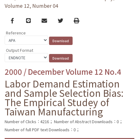
Volume 12, Number 04
Facebook
line
email
Twitter
Print
Reference
Output Format
2000 / December Volume 12 No.4
Labor Demand Estimation
and Sample Selection Bias:
The Empirical Studey of
Taiwan Manufacturing
Number of Clicks：4216；
Number of Abstract Downloads：0；
Number of full PDF text Downloads：0；