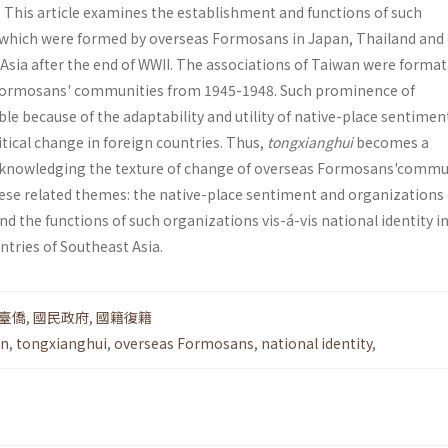
This article examines the establishment and functions of such
 which were formed by overseas Formosans in Japan, Thailand and
Asia after the end of WWII. The associations of Taiwan were format
Formosans' communities from 1945-1948. Such prominence of
le because of the adaptability and utility of native-place sentimen
litical change in foreign countries. Thus,
tongxianghui
becomes a
cknowledging the texture of change of overseas Formosans'commun
ese related themes: the native-place sentiment and organizations 
 the functions of such organizations vis-á-vis national identity i
ntries of Southeast Asia.
臺僑
,
國民政府
,
國籍復籍
on
,
tongxianghui
,
overseas Formosans
,
national identity
,