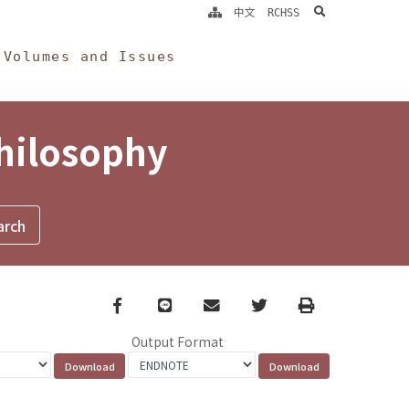
search
中文
RCHSS
Volumes and Issues
Philosophy
Facebook
line
email
Twitter
Print
Output Format