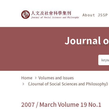
Jump To中央區塊/Ma
:::
Journal of Social Science
About JSSP
Journal o
Annual Sta
Home
Volumes and Issues
《Journal of Social Sciences and Philosoph
2007 / March Volume 19 No.1