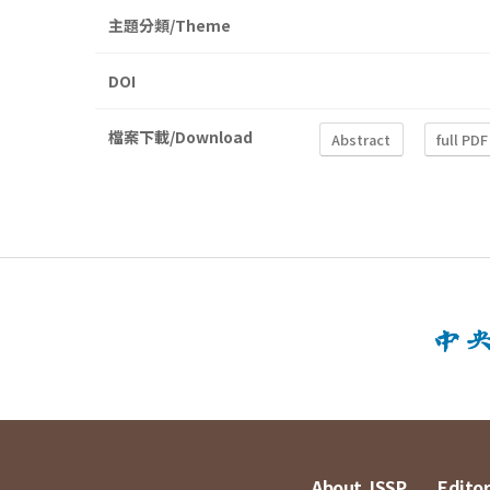
主題分類/Theme
DOI
檔案下載/Download
Abstract
full PDF
About JSSP
Editor