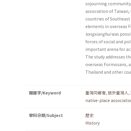
sojourning community. 
association of Taiwan,
countries of Southeast 
elements in overseas 
tongxianghui
was possib
forces of social and po
important arena for a
The study addresses th
overseas Formosans, and
Thailand and other cou
關鍵字/Keyword
臺灣同鄉會
,
旅外臺灣人
,
native-place associati
學科分類/Subject
歷史
History