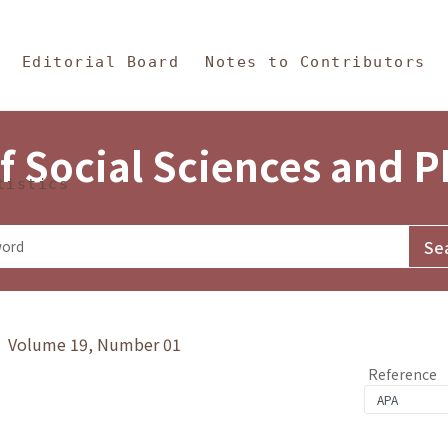
in Content
s and Philosophy
Editorial Board
Notes to Contributors
f Social Sciences and 
tistics
y》 Volume 19, Number 01
Reference