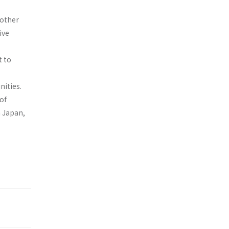
 other
ive
t to
ities.
of
n Japan,