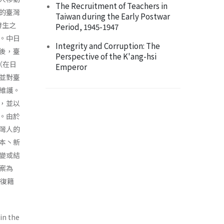
The Recruitment of Teachers in
的臺灣
Taiwan during the Early Postwar
發生之
Period, 1945-1947
。中日
Integrity and Corruption: The
降後，臺
Perspective of the K'ang-hsi
（在日
Emperor
並對臺
維護。
，並以
。由於
灣人的
本丶新
變或結
案為
的復籍
 in the