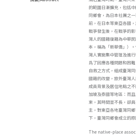
的範圍日漸擴充，包括中
同鄉會，為日本社團之一
前，在日本等東亞各國，
戰爭發生後，在戰爭的影
灣人的國籍復籍為中華民
本，稱為「新華僑」）。
灣人實施集中管理及進行
爲了因應各種問題和困難
自救之方式，組成臺灣同
國籍的改變，旅外臺灣人
成員背景及居住地點之不
加坡及泰國等地區：而且
束，其時間並不長，卻具
主，對東亞各地臺灣同鄉會
下，臺灣同鄉會成立的原
The native-place assoc