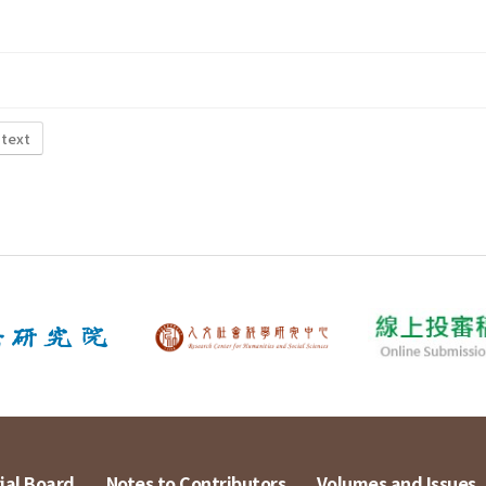
 text
ial Board
Notes to Contributors
Volumes and Issues