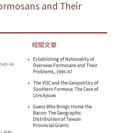
Formosans and Their
相關文章
Establishing of Nationality of
1945-48
Overseas Formosans and Their
Problems, 1945-47
The VOC and the Geopolitics of
Southern Formosa: The Case of
Lonckjouw
Guess Who Brings Home the
Bacon: The Geographic
Distributiion of Taiwan
Provincial Grants
人移動