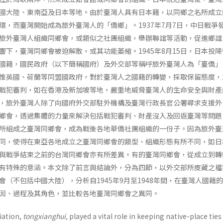
國大陸、東南亞及日本等地。由於臺灣人具有日本籍，以同鄉之名所成立
環，而臺灣開始成為旅外臺灣人的「僑鄉」。1937年7月7日，中日戰爭
旅外臺灣人組織同鄉會，或類似之社團組織，舉辦聯誼等活動，促進鄉誼
響下，臺灣同鄉會被迫解散，或其功能萎縮。1945年8月15日，日本投
國籍，國民政府（以下簡稱國府）及外交部等稱呼旅外臺灣人為「臺僑｣
惟英國、荷蘭等同盟國政府，對於臺灣人之國籍的轉變，採取保留態度，
戰犯審判，如在香港及新加坡等地，嚴重地威脅臺灣人的生命安全與財產
，旅外臺灣人除了向國府外交部駐外機構及臺灣行政長官公署尋求支援外
鄉會，透過集體的力量來解決包括戰犯審判、財產沒入及回返臺灣等問題
所組成之臺灣同鄉會，成為戰後各地華僑社團組織的一份子。因為旅外臺
同，使得在東亞各地成立之臺灣同鄉會的類型、組織形態有所不同，如日
與戰爭結束之前的台灣同鄉會亦有所差異。有的臺灣同鄉會，從成立到轉
有特殊的意涵。本文除了前言與結論外，分為四節，以外交部所庋藏之檔
（不包括中國大陸），分析自1945年9月至1948年間，在臺灣人國籍
因、過程及其角色，並比較各地臺灣同鄉會之異同。
iation,
tongxianghui,
played a vital role in keeping native-place ties