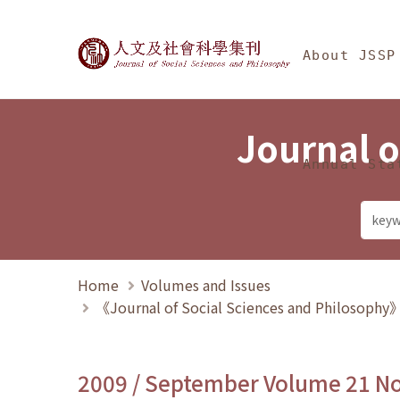
Jump To中央區塊/Ma
:::
Journal of Social Science
About JSSP
Journal o
Annual Sta
Home
Volumes and Issues
《Journal of Social Sciences and Philosoph
2009 / September Volume 21 N