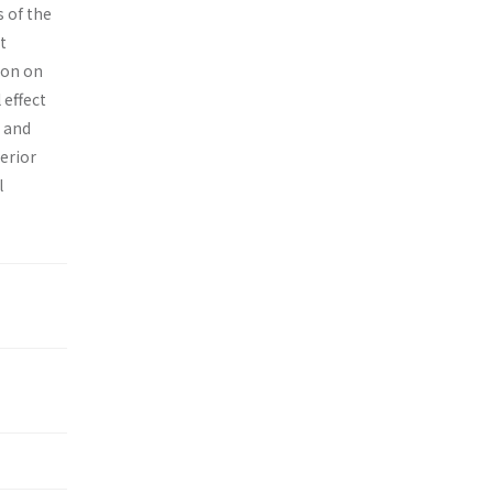
s of the
t
ion on
 effect
n and
perior
l