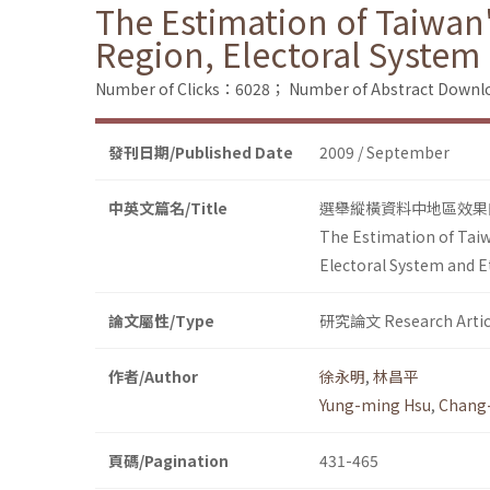
The Estimation of Taiwan'
Region, Electoral System
Number of Clicks：6028；
Number of Abstract Down
發刊日期/Published Date
2009 / September
中英文篇名/Title
選舉縱橫資料中地區效果的
The Estimation of Taiwa
Electoral System and E
論文屬性/Type
研究論文 Research Artic
作者/Author
徐永明
,
林昌平
Yung-ming Hsu
,
Chang-
頁碼/Pagination
431-465