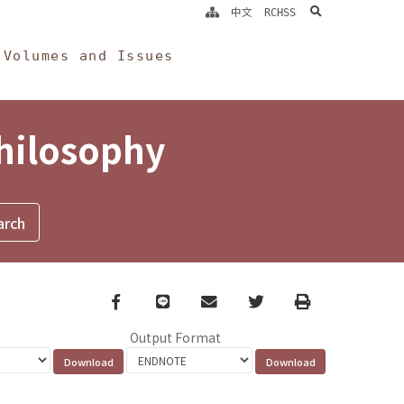
search
中文
RCHSS
Volumes and Issues
Philosophy
Facebook
line
email
Twitter
Print
Output Format