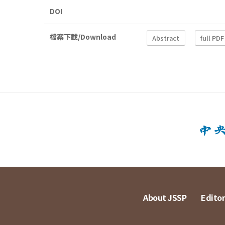
DOI
檔案下載/Download
Abstract
full PDF
About JSSP
Editor