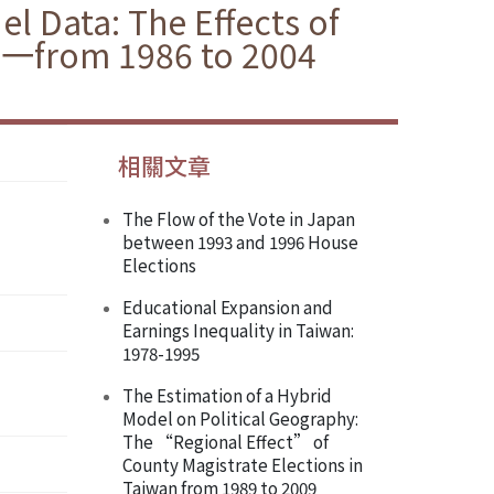
el Data: The Effects of
e 一from 1986 to 2004
相關文章
The Flow of the Vote in Japan
between 1993 and 1996 House
Elections
Educational Expansion and
Earnings Inequality in Taiwan:
1978-1995
The Estimation of a Hybrid
Model on Political Geography:
The “Regional Effect” of
County Magistrate Elections in
Taiwan from 1989 to 2009