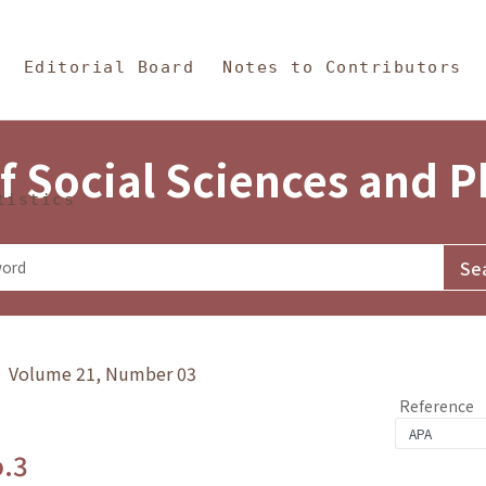
in Content
s and Philosophy
Editorial Board
Notes to Contributors
f Social Sciences and 
tistics
y》 Volume 21, Number 03
Reference
o.3