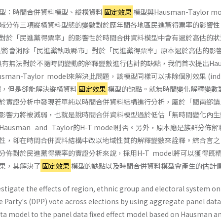
型：時間合併資料模型、縱橫資料
固定效果
模型與Hausman-Taylor mo
域分佈三項縱橫資料型態的變數對於歷年間各地區民進黨得票率的影響性
對於「民進黨得票率」的影響性於時間合併資料模型中會有過於高估的狀
型將會消除「民進黨執政縣市」對於「民進黨得票率」原本過於高估的影
具有無法對於不隨時間變動的解釋變數進行估計的缺點，我們首次提出Hau
 的Hausman-Taylor model來解決此問題，該模型同樣可以排除個別效果 (indiv
計偏誤，但是卻能解決縱橫資料
固定效果
模型的缺點。就無時間變化解釋變數
於實證分析中發現若單純以時間合併資料結構進行分析，屬於「閩南鄉鎮
影響力將被減弱，也就是說時間合併資料模型過於低估「無時間變化內生
usman and Taylor的H-T model則否。另外，原本應是族群分佈
性，卻在時間合併資料結構中改以地域性質的解釋變數來詮釋。綜合言之
佈對於民進黨得票率的實證分析來說，採用H-T model將可以獲得既
果，其解決了
固定效果
模型的缺點以及時間合併資料模型會產生的估計
stigate the effects of region, ethnic group and electoral system on
 Party's (DPP) vote across elections by using aggregate panel data
a model to the panel data fixed effect model based on Hausman a