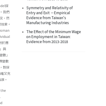
del探
Symmetry and Relativity of
。我們
Entry and Exit －Empirical
Evidence from Taiwan's
況，然
Manufacturing Industries
響效果。
sman
The Effect of the Minimum Wage
on Employment in Taiwan:
idual
Evidence from 2013-2018
對於應
」與
變數」
解釋變數
，對探
精確又充
偏誤。
 the
.
nd