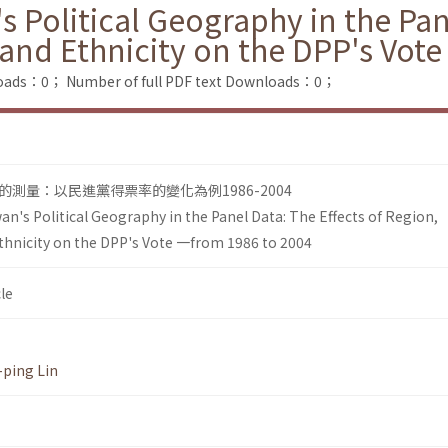
s Political Geography in the Pan
 and Ethnicity on the DPP's Vot
loads：0；
Number of full PDF text Downloads：0；
測量：以民進黨得票率的變化為例1986-2004
n's Political Geography in the Panel Data: The Effects of Region,
thnicity on the DPP's Vote 一from 1986 to 2004
le
ping Lin