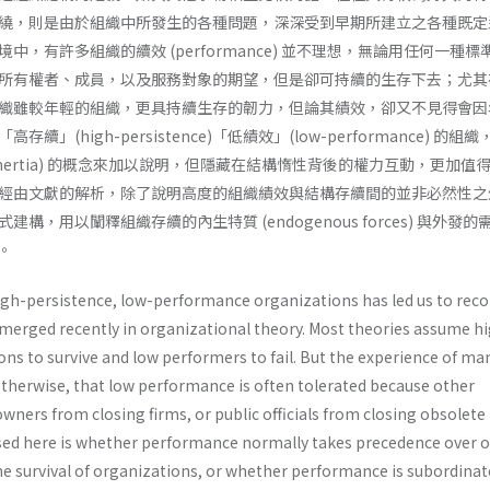
繞，則是由於組織中所發生的各種問題，深深受到早期所建立之各種既定
中，有許多組織的續效 (performance) 並不理想，無論用任何一種標
所有權者、成員，以及服務對象的期望，但是卻可持續的生存下去；尤其
織雖較年輕的組織，更具持續生存的韌力，但論其績效，卻又不見得會因
」(high­-persistence)「低績效」(low-performance) 的組
ure inertia) 的概念來加以說明，但隱藏在結構惰性背後的權力互動，更加值
經由文獻的解析，除了說明高度的組織績效與結構存續間的並非必然性之
構，用以闡釋組織存續的內生特質 (endogenous forces) 與外發的
)。
h-persistence, low-performance organizations has led us to reco
merged recently in orga­nizational theory. Most theories assume h
ns to survive and low performers to fail. But the experience of ma
therwise, that low performance is often tolerated because other
ners from closing firms, or public officials from closing obsolete
ised here is whether performance normally takes prece­dence over 
he survival of organizations, or whether performance is subordinat