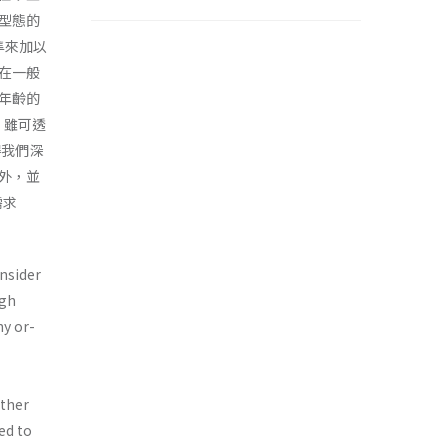
型態的
準來加以
在一般
年齡的
織，雖可透
得我們深
外，並
需求
nsider
igh
ny or­
other
ed to