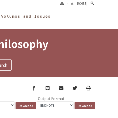
search
中文
RCHSS
Volumes and Issues
Philosophy
Facebook
line
email
Twitter
Print
Output Format