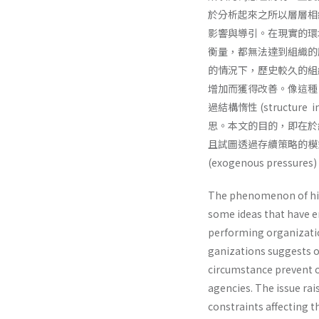
於分析起來之所以層層相
影響與導引。在現實的環境
衡量，都無法達到組織的
的情況下，歷史較久的組
增加而獲得改善。像這種「高存續
過結構惰性 (struct
思。本文的目的，即在於
且試圖透過存續策略的模式建
(exogenous pressures
The phenomenon of hig
some ideas that have e
performing organizatio
ganizations suggests o
circumstance prevent ow
agencies. The issue ra
constraints affecting t