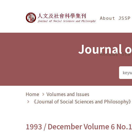
Jump To中央區塊/Ma
:::
Journal of Social Science
About JSSP
Journal o
Annual Sta
Home
Volumes and Issues
《Journal of Social Sciences and Philosoph
1993 / December Volume 6 No.