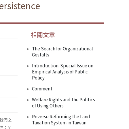
ersistence
相關文章
The Search for Organizational
Gestalts
Introduction: Special Issue on
Empirical Analysis of Public
Policy
Comment
Welfare Rights and the Politics
of Using Others
Reverse Reforming the Land
我們之
Taxation System in Taiwan
性；至