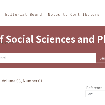
in Content
s and Philosophy
Editorial Board
Notes to Contributors
f Social Sciences and 
tistics
y》 Volume 06, Number 01
Reference
1