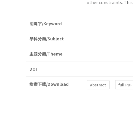
other constraints. This 
關鍵字/Keyword
學科分類/Subject
主題分類/Theme
DOI
檔案下載/Download
Abstract
full PDF