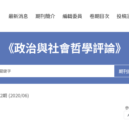
跳至中央區塊/Main Content
:::
最新消息
期刊簡介
編輯委員
卷期目次
投稿須
《政治與社會哲學評論》
(2020/06)