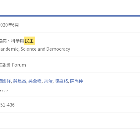
2020年6月
疫病、科學與
民主
Pandemic, Science and Democracy
座談會 Forum
曾國祥
,
吳建昌
,
吳全峰
,
葉浩
,
陳嘉銘
,
陳禹仲
,
,
,
,
351-436