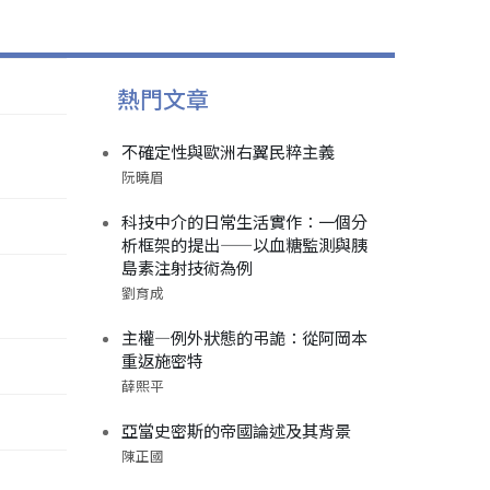
熱門文章
不確定性與歐洲右翼民粹主義
阮曉眉
科技中介的日常生活實作：一個分
析框架的提出——以血糖監測與胰
島素注射技術為例
劉育成
主權—例外狀態的弔詭：從阿岡本
重返施密特
薛熙平
亞當史密斯的帝國論述及其背景
陳正國