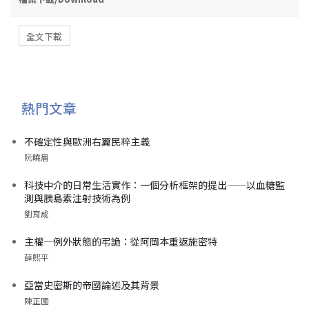
全文下載
熱門文章
不確定性與歐洲右翼民粹主義
阮曉眉
科技中介的日常生活實作：一個分析框架的提出——以血糖監
測與胰島素注射技術為例
劉育成
主權—例外狀態的弔詭：從阿岡本重返施密特
薛熙平
亞當史密斯的帝國論述及其背景
陳正國