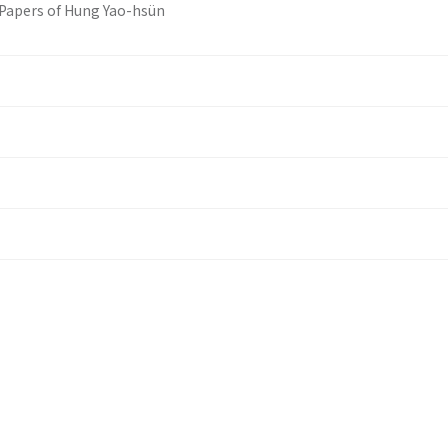
 Papers of Hung Yao-hsün