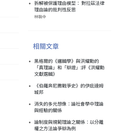
拆解被保護理由模型： 對拉茲法律
理由論的批判性反思
林執中
相關文章
黑格爾的《邏輯學》與洪耀勳的
「真理論」和「辯證」:評《洪耀勳
文獻選輯》
《伯羅奔尼撒戰爭史》的伊庇達姆
城邦
消失的多元想像：論社會學中理論
與經驗的關係
論制度與規範理論之關係：以分離
權之方法論爭辯為例