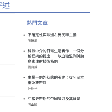
評述
熱門文章
不確定性與歐洲右翼民粹主義
阮曉眉
科技中介的日常生活實作：一個分
析框架的提出——以血糖監測與胰
島素注射技術為例
劉育成
主權—例外狀態的弔詭：從阿岡本
重返施密特
薛熙平
亞當史密斯的帝國論述及其背景
陳正國