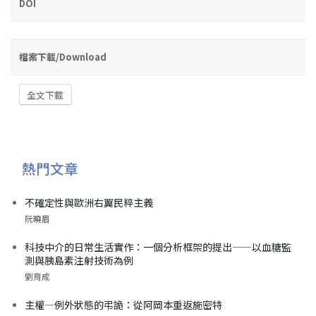
DOI
檔案下載/Download
全文下載
熱門文章
不確定性與歐洲右翼民粹主義
阮曉眉
科技中介的日常生活實作：一個分析框架的提出——以血糖監
測與胰島素注射技術為例
劉育成
主權—例外狀態的弔詭：從阿岡本重返施密特