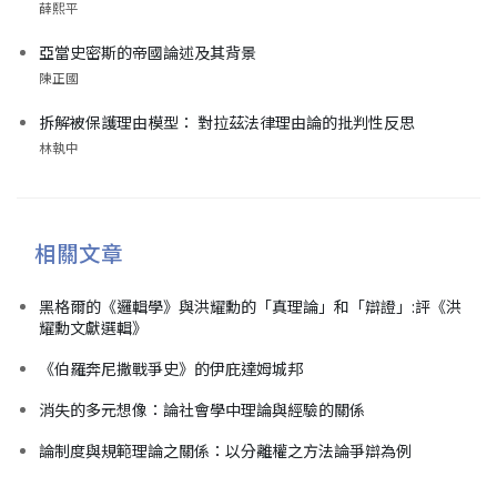
薛熙平
亞當史密斯的帝國論述及其背景
陳正國
拆解被保護理由模型： 對拉茲法律理由論的批判性反思
林執中
相關文章
黑格爾的《邏輯學》與洪耀勳的「真理論」和「辯證」:評《洪
耀勳文獻選輯》
《伯羅奔尼撒戰爭史》的伊庇達姆城邦
消失的多元想像：論社會學中理論與經驗的關係
論制度與規範理論之關係：以分離權之方法論爭辯為例