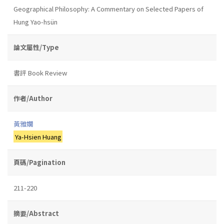
Geographical Philosophy: A Commentary on Selected Papers of
Hung Yao-hsün
論文屬性/Type
書評 Book Review
作者/Author
黃雅嫺
Ya-Hsien Huang
頁碼/Pagination
211-220
摘要/Abstract