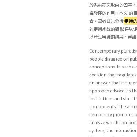
於先前研究取向的回答。
議發揮的作用。本文 的
合。筆者首先分析
審議
討審議系統的觀 點得以
以產生審議的結果、審議
Contemporary pluralist 
people disagree on publ
conceptions. In such a 
decision that regulate
an answer that is supe
approach advocates tha
institutions and sites 
components. The aim of
democracy promotes poli
analyze which component
system, the interaction