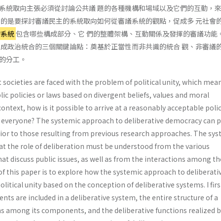
系統取向主張必須從討論公共議 題的各種機構和場域以及它們的互動，
目的是要探討審議民主的系統取向如何從審議系統的觀點，促成多 元社會
的系統
包含哪些構成部分、它 們的整體架構、互動關係及發揮的審議功能
促成政治統合的三個關鍵論點：奠基於正當性而非共識的統合 觀、非審議
的分工。
societies are faced with the problem of political unity, which mea
ic policies or laws based on divergent beliefs, values and moral
context, how is it possible to arrive at a reasonably acceptable poli
s everyone? The systemic approach to deliberative democracy can 
rior to those resulting from previous research approaches. The sys
t the role of deliberation must be understood from the various
that discuss public issues, as well as from the interactions among t
 this paper is to explore how the systemic approach to deliberati
tical unity based on the conception of deliberative systems. I firs
s are included in a deliberative system, the entire structure of a
s among its components, and the deliberative functions realized by