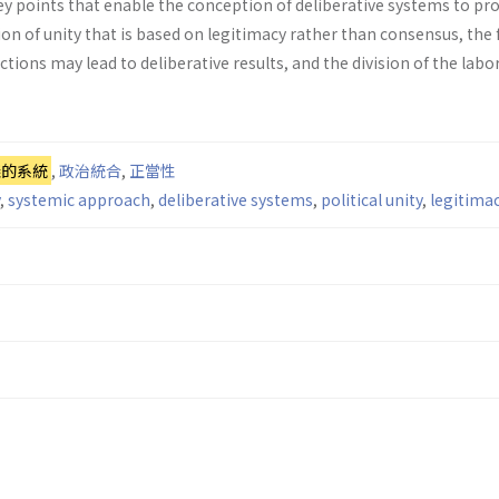
key points that enable the conception of deliberative systems to p
tion of unity that is based on legitimacy rather than consensus, the 
tions may lead to deliberative results, and the division of the labor
議的系統
,
政治統合
,
正當性
,
systemic approach
,
deliberative systems
,
political unity
,
legitima