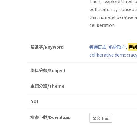
Then, I explore three 
political unity: concep
that non-deliberative ac
deliberation.
關鍵字/Keyword
審議民主
,
系統取向
,
審
deliberative democracy
學科分類/Subject
主題分類/Theme
DOI
檔案下載/Download
全文下載