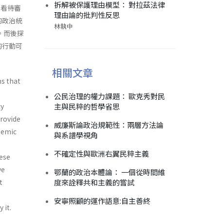
拆解被保護理由模型： 對拉茲法律
來看待審
理由論的批判性反思
的政治統
林執中
。而後探
的行動可
相關文章
ns that
公民治理的權力課題： 歐克秀對民
主與民粹的哲學省思
cy
provide
威廉斯論政治規範性：兩層方法論
temic
與系譜學視角
不確定性與歐洲右翼民粹主義
hese
ve
鄂蘭的政治本體論： 一個從時間維
度來詮釋共和主義的嘗試
t
安寧照顧的運作語意:自主善終
 it.