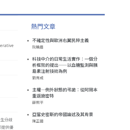
熱門文章
不確定性與歐洲右翼民粹主義
berative
阮曉眉
科技中介的日常生活實作：一個分
析框架的提出——以血糖監測與胰
島素注射技術為例
劉育成
主權—例外狀態的弔詭：從阿岡本
重返施密特
薛熙平
亞當史密斯的帝國論述及其背景
產生分歧
陳正國
可提供優