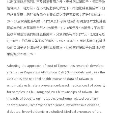
代謝症候群疾病的比率及醫療費用之外，更分別以單因子、多因子及
組合因子三種方法，在不同的肥胖切點之下，推估肥胖直接成本。研
究結果發現：肥胖者罹患心血管疾病之盛行率較高；若分別以BMI＝
24、27及30為肥胖切點，則竹東及朴子兩地區所有調查樣本之肥胖直
接成本分別為每年新台幣2,969萬元、1,218萬元及449萬元；平均每
個樣本需要負擔的肥胖直接成本，分別約為每年6,877元，2,821元及
1,040元，約為個人年平均所得的1.74％～0.26％。而以多因子估計法
及組合因子估計法估得之肥胖直接成本，則較前述單因子估計法之結
果約減少20至50％。
Adopting the approach of cost of illness, this research develops
alternative Population Attribution Risk (PAR) models and uses the
CVDFACTS and national health insurance data of Taiwan to
empirically estimate a prevalence-based medical cost of obesity
for samples in Chu-Dong and Pu-Chi townships of Taiwan. The
impacts of obesity on metabolic syndrome related coronary
heart disease, ischemic heart disease, hypertensive disease,
diabetes, hyperlipidemia are studied. Medical expenses of the