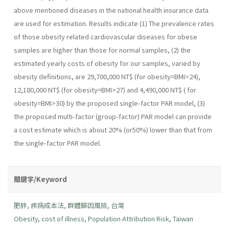
above mentioned diseases in the national health insurance data
are used for estimation. Results indicate (1) The prevalence rates
of those obesity related cardiovascular diseases for obese
samples are higher than those for normal samples, (2) the
estimated yearly costs of obesity for our samples, varied by
obesity definitions, are 29,700,000 NT$ (for obesity=BMI>24),
12,180,000 NT$ (for obesity=BMI>27) and 4,490,000 NT$ ( for
obesity=BMI>30) by the proposed single-factor PAR model, (3)
the proposed multi-factor (group-factor) PAR model can provide
a cost estimate which is about 20% (or50%) lower than that from
the single-factor PAR model.
關鍵字/Keyword
肥胖
,
疾病成本法
,
群體歸因風險
,
台灣
Obesity
,
cost of illness
,
Population Attribution Risk
,
Taiwan