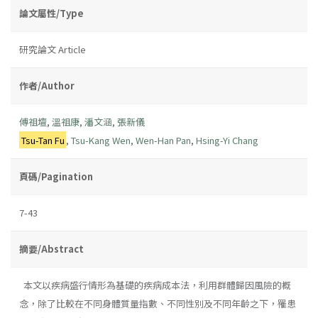
論文屬性/Type
研究論文 Article
作者/Author
傅祖壇
,
溫祖康
,
潘文涵
,
張新儀
Tsu-Tan Fu
,
Tsu-Kang Wen
,
Wen-Han Pan
,
Hsing-Yi Chang
頁碼/Pagination
7-43
摘要/Abstract
本文以疾病盛行情形為基礎的疾病成本法，利用群體歸因風險的概
念，除了比較在不同身體質量指數、不同性別及不同年齡之下，罹患