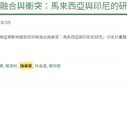
融合與衝突：馬來西亞與印尼的
5年3月
南亞穆斯林國家的宗教融合與衝突：馬來西亞與印尼的研究」分支計畫簡
楙
,
蔡源林
,
陳美華
,
林長寬
,
蔡宗德