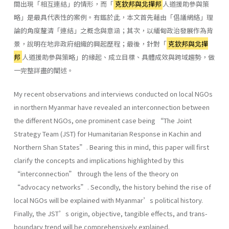
間出現「相互連結」的情形，而「
克欽邦與北撣邦
人道援助參與策
略」是最具代表性的案例。有鑑於此，本文首先藉由「倡議網絡」理
論的角度釐清「連結」之概念與意涵；其次，以緬甸政治發展作為背
景，說明在地非政府組織的興起歷程；最後，針對「
克欽邦與北撣
邦
人道援助參與策略」的緣起、成立目標、具體成效與跨域趨勢，做
一完整詳盡的闡述。
My recent observations and interviews conducted on local NGOs
in northern Myanmar have revealed an interconnection between
the different NGOs, one prominent case being “The Joint
Strategy Team (JST) for Humanitarian Response in Kachin and
Northern Shan States”. Bearing this in mind, this paper will first
clarify the concepts and implications highlighted by this
“interconnection” through the lens of the theory on
“advocacy networks”. Secondly, the history behind the rise of
local NGOs will be explained with Myanmar’s political history.
Finally, the JST’s origin, objective, tangible effects, and trans-
boundary trend will be comprehensively explained.