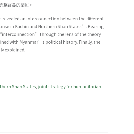
完整詳盡的闡述。
 revealed an interconnection between the different
onse in Kachin and Northern Shan States”. Bearing
is “interconnection” through the lens of the theory
ined with Myanmar’s political history. Finally, the
ly explained.
thern Shan States
,
joint strategy for humanitarian