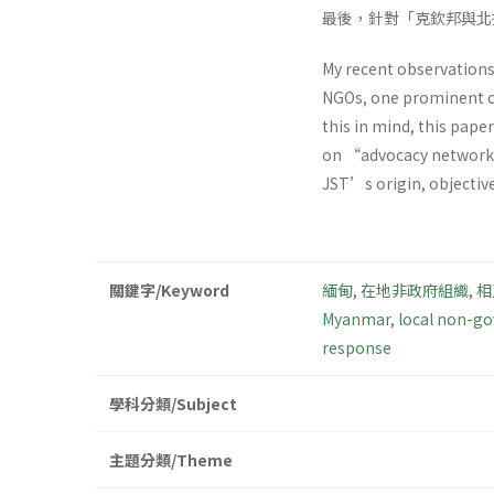
最後，針對「克欽邦與北
My recent observations
NGOs, one prominent c
this in mind, this pape
on “advocacy networks”.
JST’s origin, objective
關鍵字/Keyword
緬甸
,
在地非政府組織
,
相
Myanmar
,
local non-g
response
學科分類/Subject
主題分類/Theme