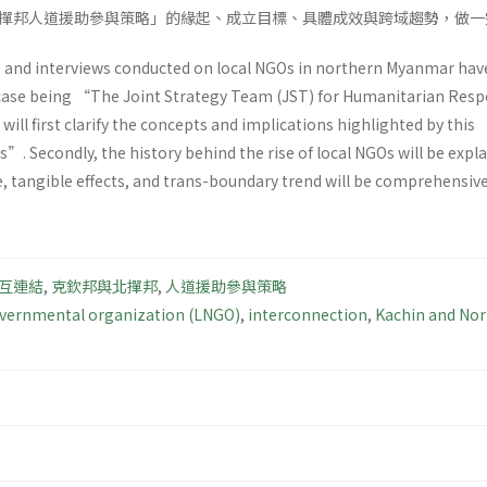
撣邦人道援助參與策略」的緣起、成立目標、具體成效與跨域趨勢，做一
 and interviews conducted on local NGOs in northern Myanmar have
ase being “The Joint Strategy Team (JST) for Humanitarian Resp
r will first clarify the concepts and implications highlighted by th
 Secondly, the history behind the rise of local NGOs will be expla
, tangible effects, and trans-boundary trend will be comprehensive
互連結
,
克欽邦與北撣邦
,
人道援助參與策略
overnmental organization (LNGO)
,
interconnection
,
Kachin and Nor