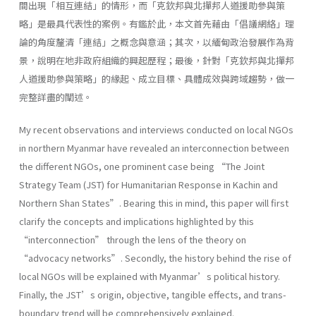
間出現「相互連結」的情形，而「克欽邦與北撣邦人道援助參與策
略」是最具代表性的案例。有鑑於此，本文首先藉由「倡議網絡」理
論的角度釐清「連結」之概念與意涵；其次，以緬甸政治發展作為背
景，說明在地非政府組織的興起歷程；最後，針對「克欽邦與北撣邦
人道援助參與策略」的緣起、成立目標、具體成效與跨域趨勢，做一
完整詳盡的闡述。
My recent observations and interviews conducted on local NGOs
in northern Myanmar have revealed an interconnection between
the different NGOs, one prominent case being “The Joint
Strategy Team (JST) for Humanitarian Response in Kachin and
Northern Shan States”. Bearing this in mind, this paper will first
clarify the concepts and implications highlighted by this
“interconnection” through the lens of the theory on
“advocacy networks”. Secondly, the history behind the rise of
local NGOs will be explained with Myanmar’s political history.
Finally, the JST’s origin, objective, tangible effects, and trans-
boundary trend will be comprehensively explained.