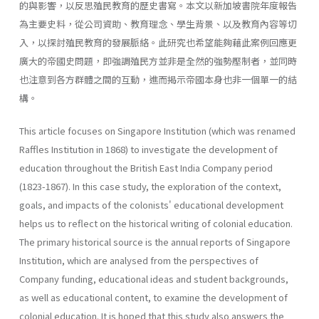
的與影響，以反思殖民教育的歷史書寫。本文以新加坡書院年度報告
為主要史料，從公司資助、教育理念、學生背景、以及教育內容等切
入，以探討殖民教育的發展脈絡。此研究也希望能夠藉此案例回應更
廣大的帝國史問題，即強調殖民方並非是全然的強勢壓制者，並同時
也注意到各方群體之間的互動，進而揭示帝國本身也非一個單一的結
構。
This article focuses on Singapore Institution (which was renamed
Raffles Institution in 1868) to investigate the development of
education throughout the British East India Company period
(1823-1867). In this case study, the exploration of the context,
goals, and impacts of the colonists' educational development
helps us to reflect on the historical writing of colonial education.
The primary historical source is the annual reports of Singapore
Institution, which are analysed from the perspectives of
Company funding, educational ideas and student backgrounds,
as well as educational content, to examine the development of
colonial education. It is hoped that this study also answers the