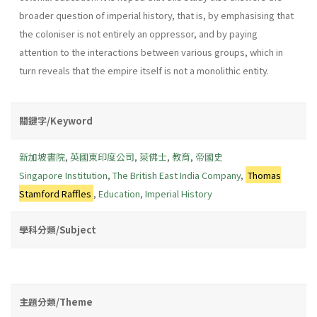
broader question of imperial history, that is, by emphasising that
the coloniser is not entirely an oppressor, and by paying
attention to the interactions between various groups, which in
turn reveals that the empire itself is not a monolithic entity.
關鍵字/Keyword
新加坡書院
,
英國東印度公司
,
萊佛士
,
教育
,
帝國史
Singapore Institution
,
The British East India Company
,
Thomas
Stamford Raffles
,
Education
,
Imperial History
學科分類/Subject
主題分類/Theme