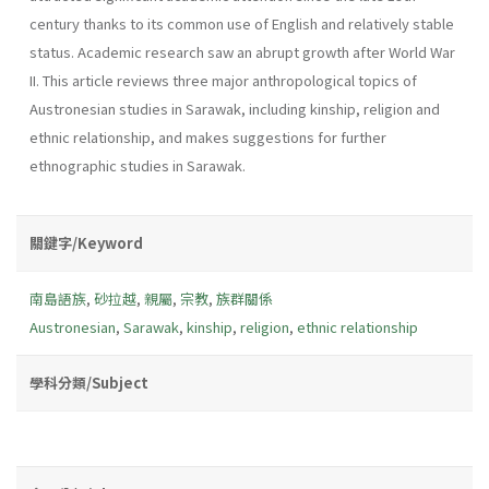
century thanks to its common use of English and relatively stable
status. Academic research saw an abrupt growth after World War
II. This article reviews three major anthropological topics of
Austronesian studies in Sarawak, including kinship, religion and
ethnic relationship, and makes suggestions for further
ethnographic studies in Sarawak.
關鍵字/Keyword
南島語族
,
砂拉越
,
親屬
,
宗教
,
族群關係
Austronesian
,
Sarawak
,
kinship
,
religion
,
ethnic relationship
學科分類/Subject