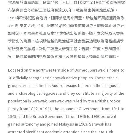
根源屬於南島語族，佔當地過半人口。自1842年至1941年英國探險家
布洛克建立砂拉越王國統治長達100年，戰後續由英國殖民統治，
1963年取得短暫自治後，隨即參組馬來西亞。砂拉越因英語通行及政
治相對安定之故，19世紀末開始吸引學者前來研究。戰後學術研究更
加豐沛，國際學術社團及本地博物館出版延續不墜。本文採取人類學
學術史的角度，檢視砂拉越的政治經濟社會發展過程以及南島語族學
術研究史的脈絡，針對三項重大研究主題：親屬、宗教、族群關係
等，探討學者的創見與學術累積，及其對整體人類學知識的貢獻。
Located on the northwestern side of Borneo, Sarawak is home to
20 officially recognized Sarawak native peoples. These ethnic
groups are classified as Austronesians based on their linguistic
and archaeological legacies, and they constitute a majority of the
population in Sarawak. Sarawak was ruled by the British Brooke
family from 1842 to 1941, the Japanese Government from 1941 to
1945, and the British Government from 1946 to 1963 before it
gained autonomy and joined Malaysia in 1963. Sarawak has
attracted significant academic attention since the late 19th