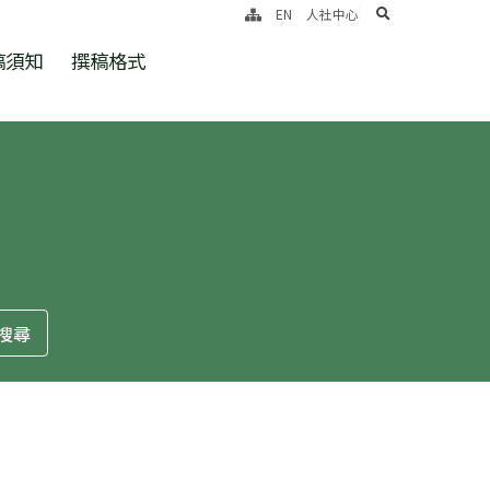
search
EN
人社中心
稿須知
撰稿格式