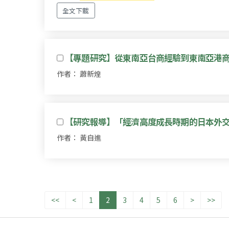
全文下載
【專題研究】從東南亞台商經驗到東南亞港
作者： 蕭新煌
【研究報導】「經濟高度成長時期的日本外交（I
作者： 黃自進
<<
<
1
2
3
4
5
6
>
>>