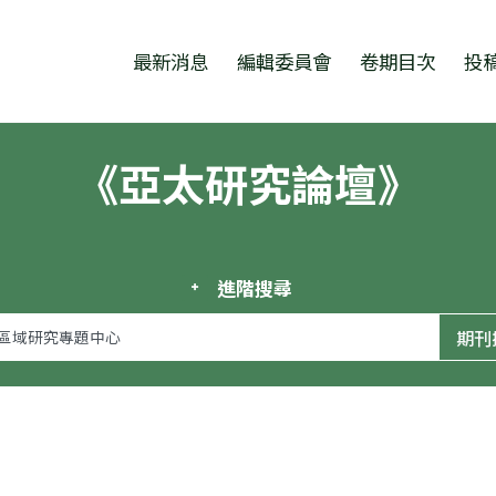
跳至中央區塊/Main Content
:::
最新消息
編輯委員會
卷期目次
投
《亞太研究論壇》
進階搜尋