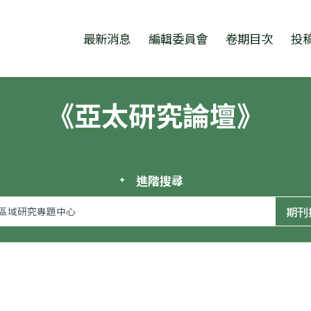
跳至中央區塊/Main Content
:::
最新消息
編輯委員會
卷期目次
投
《亞太研究論壇》
進階搜尋