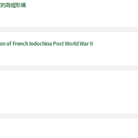
家的政經形構
of French Indochina Post World War II