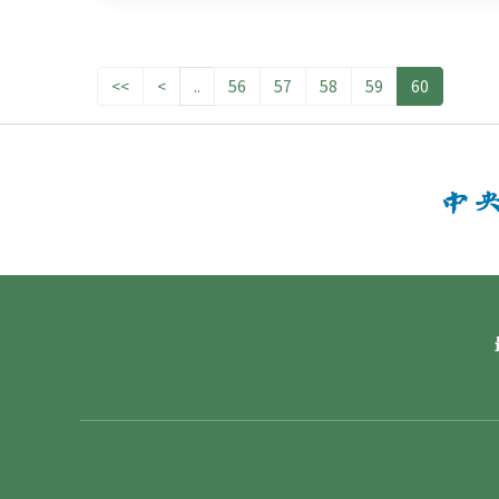
<<
<
..
56
57
58
59
60