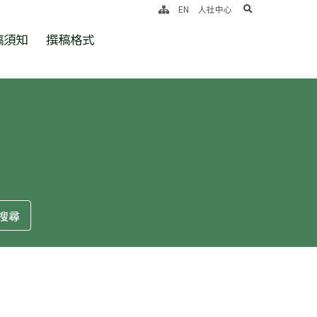
search
EN
人社中心
稿須知
撰稿格式