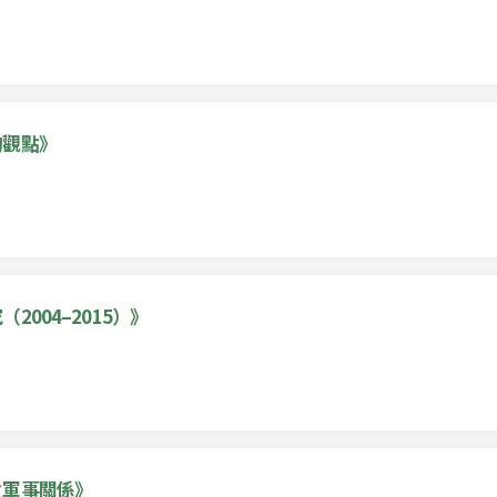
的觀點》
004–2015）》
之軍事關係》