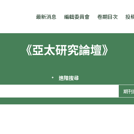
跳至中央區塊/Main Content
:::
最新消息
編輯委員會
卷期目次
投
《亞太研究論壇》
進階搜尋