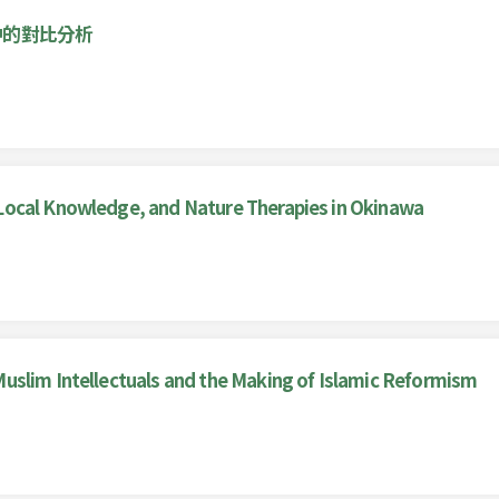
中的對比分析
Local Knowledge, and Nature Therapies in Okinawa
uslim Intellectuals and the Making of Islamic Reformism