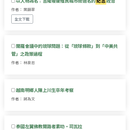
以人物為名：吉隆坡後殖民城市街道名的
紀念
政治
作者： 葉韻翠
全文下載
開羅會議中的琉球問題：從「琉球條款」到「中美共
管」之政策過程
作者： 林泉忠
越南明鄉人陳上川生卒年考察
作者： 蔣為文
泰國左翼佛教開路者素叻‧司瓦拉