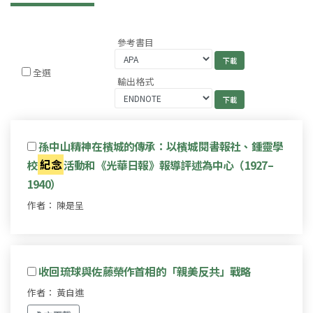
參考書目
全選
輸出格式
孫中山精神在檳城的傳承：以檳城閱書報社、鍾靈學
校
紀念
活動和《光華日報》報導評述為中心（1927–
1940）
作者： 陳是呈
收回琉球與佐藤榮作首相的「親美反共」戰略
作者： 黃自進