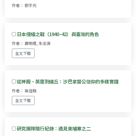
作者： 劉宇光
日本侵緬之戰（1940–42）與臺灣的角色
作者： 蕭明禮, 朱浤源
全文下載
從神殿、英靈到蟻丘：沙巴拿督公信仰的多樣實踐
作者： 吳佳翰
全文下載
研究團隊隨行紀錄：遇見柬埔寨之二