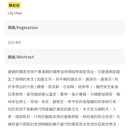
華莉莉
Lily Hwa
頁碼/Pagination
313-407
摘要/Abstract
唐朝的儒家思想不像漢朝的儒學或宋明理學那麼突出，可是唐朝卻產
生了英明的君主 ( 如唐太宗、前半期的唐玄宗、唐德宗、唐憲宗 ) 和
許多傑出的大臣 ( 魏徵、房玄齡、杜如晦、姚崇等 )。雖然安史亂後
日漸衰微，唐帝國卻是以富足、繁榮、強大著稱。元稹歷經諫官、翰
林承旨學士、宰相、刺史、觀察史，參予政府高階層的政策與行政，
他的思想不是劃時代而是屬於典型的唐文化。本文從元稹對天、人
君、理想政府、行政的觀點來探討唐朝君臣、執政者的政治思想。元
稹和當代君臣的思想明顯的展示唐代的儒家政治思想包容其他學派，