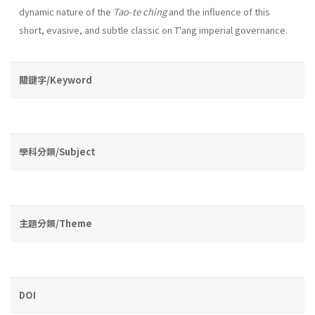
dynamic na­ture of the
Tao-te ching
and the influence of this
short, evasive, and subtle classic on T'ang imperial governance.
關鍵字/Keyword
學科分類/Subject
主題分類/Theme
DOI