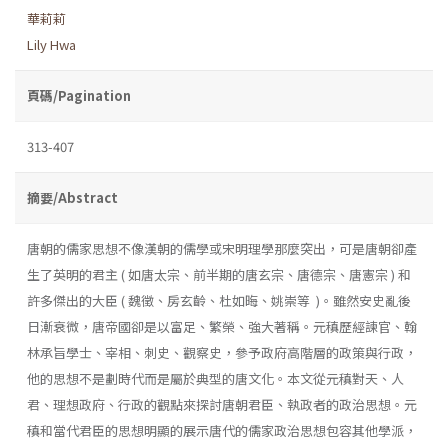
華莉莉
Lily Hwa
頁碼/Pagination
313-407
摘要/Abstract
唐朝的儒家思想不像漢朝的儒學或宋明理學那麼突出，可是唐朝卻產
生了英明的君主 ( 如唐太宗、前半期的唐玄宗、唐德宗、唐憲宗 ) 和
許多傑出的大臣 ( 魏徵、房玄齡、杜如晦、姚崇等 )。雖然安史亂後
日漸衰微，唐帝國卻是以富足、繁榮、強大著稱。元稹歷經諫官、翰
林承旨學士、宰相、刺史、觀察史，參予政府高階層的政策與行政，
他的思想不是劃時代而是屬於典型的唐文化。本文從元稹對天、人
君、理想政府、行政的觀點來探討唐朝君臣、執政者的政治思想。元
稹和當代君臣的思想明顯的展示唐代的儒家政治思想包容其他學派，