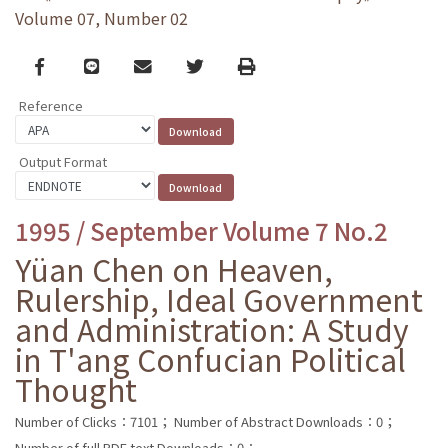
Volume 07, Number 02
Facebook
line
email
Twitter
Print
Reference
Output Format
1995 / September Volume 7 No.2
Yüan Chen on Heaven,
Rulership, Ideal Government
and Administration: A Study
in T'ang Confucian Political
Thought
Number of Clicks：7101；
Number of Abstract Downloads：0；
Number of full PDF text Downloads：0；