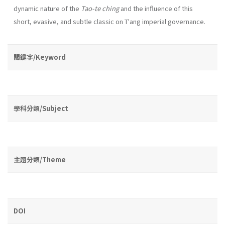
dynamic na­ture of the
Tao-te ching
and the influence of this
short, evasive, and subtle classic on T'ang imperial governance.
關鍵字/Keyword
學科分類/Subject
主題分類/Theme
DOI