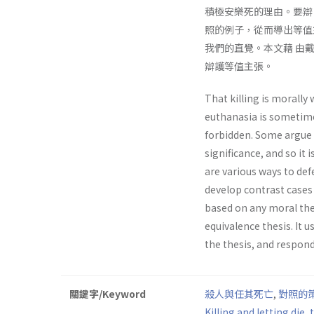
積極安樂死的理由。要辯
照的例子，從而導出等值
我們的直覺。本文藉 由
辯護等值主張。
That killing is morally
euthanasia is sometime
forbidden. Some argue t
significance, and so it
are various ways to def
develop contrast cases 
based on any moral theo
equivalence thesis. It 
the thesis, and respon
關鍵字/Keyword
殺人與任其死亡
,
對照的
Killing and letting die
,