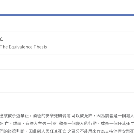
亡
: The Equivalence Thesis
應該被永遠禁止，消極的安樂死則偶爾 可以被允許，因為前者是一個殺
死 亡。然而，有些人主張一個行動是一個殺人的行動、或是一個任其死 
們的道德判斷，因此殺人與任其死亡 之區分不能用來作為支持消極安樂