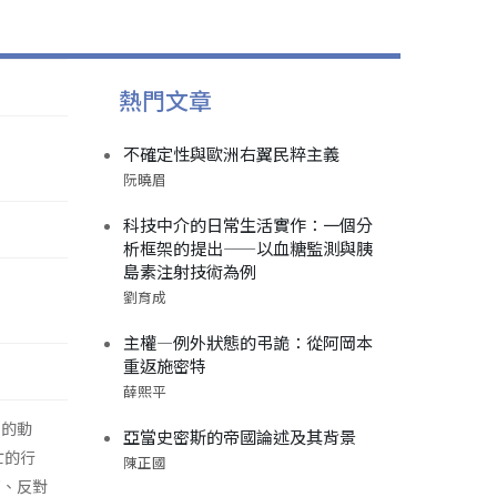
熱門文章
不確定性與歐洲右翼民粹主義
阮曉眉
科技中介的日常生活實作：一個分
析框架的提出——以血糖監測與胰
島素注射技術為例
劉育成
主權—例外狀態的弔詭：從阿岡本
重返施密特
薛熙平
人的動
亞當史密斯的帝國論述及其背景
亡的行
陳正國
死、反對