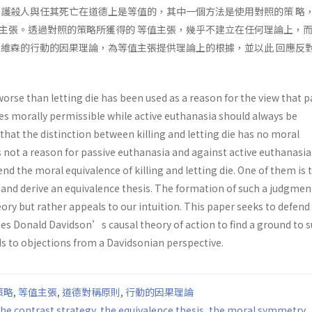
 護殺人與任其死亡在道德上是等值的，其中一個方法是使用對照的策 略
主張。透過對照的策略所獲得的 等值主張，幾乎不建立在任何理論上，
戴維森的行動的因果理論，為等值主張提供理論上的根據，並以此 回應反
 worse than letting die has been used as a reason for the view that p
s morally permissible while active euthanasia should always be
hat the distinction between killing and letting die has no moral
 is not a reason for passive euthanasia and against active euthanasi
end the moral equivalence of killing and letting die. One of them is 
and derive an equivalence thesis. The formation of such a judgment
ry but rather appeals to our intuition. This paper seeks to defend
uses Donald Davidson’s causal theory of action to find a ground to 
ds to objections from a Davidsonian perspective.
策略
,
等值主張
,
道德對稱原則
,
行動的因果理論
the contrast strategy
,
the equivalence thesis
,
the moral symmetry