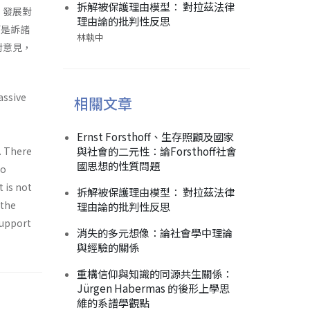
拆解被保護理由模型： 對拉茲法律
，發展對
理由論的批判性反思
而是訴諸
林執中
對意見，
assive
相關文章
Ernst Forsthoff、生存照顧及國家
與社會的二元性：論Forsthoff社會
a. There
國思想的性質問題
to
 is not
拆解被保護理由模型： 對拉茲法律
 the
理由論的批判性反思
support
消失的多元想像：論社會學中理論
與經驗的關係
重構信仰與知識的同源共生關係：
Jürgen Habermas 的後形上學思
維的系譜學觀點