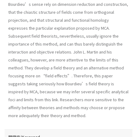
Bourdieu’s sense rely on dimension reduction and construction,
that the chiastic structure of fields come from orthogonal
projection, and that structural and functional homology
expresses the particular explanation proposed by MCA.
Subsequent field theorists, nevertheless, usually ignore the
importance of this method, and can thus barely distinguish the
interaction and objective relations. John L. Martin and his
colleagues, however, are more attentive to the limits of this
method. They develop a field theory and an alternative method
focusing more on “field effects”. Therefore, this paper
suggests taking seriously how Bourdieu’s field theory is
inspired by MCA, because we may infer several specific analytical
foci and limits from this link. Researchers more sensitive to the
affinity between theories and methods may choose or propose
more adequately their theory and method.