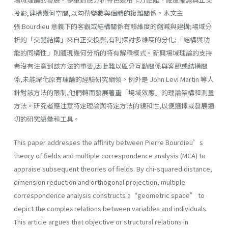
投影,建構幾何空間,以勾勒變數與個體的複雜關係。本文主
張:Bourdieu 意義下的客觀或結構關係有賴維度的縮減與建構;場域分
析的「交錯結構」來自正交投影,有利探討多維度的分化;「結構與功
能的同構性」則體現幾何分析的特有解釋模式。新興場域理論的支持
者沒有注意到該方法的重要,因此難以區分互動關係與客觀或結構關
係,未能深化原有理論的經驗研究綱領。例外是 John Levi Martin 等人
針對該方法的限制,他們轉而發展著重「場域效應」的理論架構和測量
方法。研究者應注意特定理論與特定方法的親和性,以便選擇或發展適
切的研究語彙和工具。
This paper addresses the affinity between Pierre Bourdieu’s
theory of fields and multiple correspondence analysis (MCA) to
appraise subsequent theories of fields. By chi-squared distance,
dimension reduction and orthogonal projection, multiple
correspondence analysis constructs a“geometric space” to
depict the complex relations between variables and individuals.
This article argues that objective or structural relations in