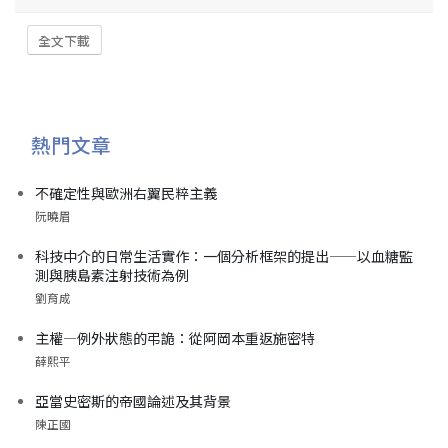
全文下載
熱門文章
不確定性與歐洲右翼民粹主義
阮曉眉
科技中介的日常生活實作：一個分析框架的提出——以血糖監
測與胰島素注射技術為例
劉育成
主權—例外狀態的弔詭：從阿岡本重返施密特
薛熙平
亞當史密斯的帝國論述及其背景
陳正國