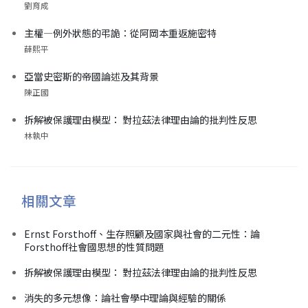
劉育成
主權—例外狀態的弔詭：從阿岡本重返施密特
薛熙平
亞當史密斯的帝國論述及其背景
陳正國
拆解被保護理由模型： 對拉茲法律理由論的批判性反思
林執中
相關文章
Ernst Forsthoff、生存照顧及國家與社會的二元性：論
Forsthoff社會國思想的性質問題
拆解被保護理由模型： 對拉茲法律理由論的批判性反思
消失的多元想像：論社會學中理論與經驗的關係