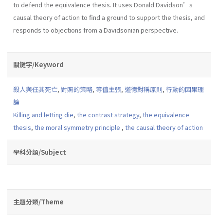
to defend the equivalence thesis. It uses Donald Davidson’s
causal theory of action to find a ground to support the thesis, and
responds to objections from a Davidsonian perspective.
關鍵字/Keyword
殺人與任其死亡
,
對照的策略
,
等值主張
,
道德對稱原則
,
行動的因果理
論
Killing and letting die
,
the contrast strategy
,
the equivalence
thesis
,
the moral symmetry principle
,
the causal theory of action
學科分類/Subject
主題分類/Theme