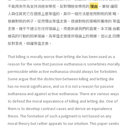
不能用來作為支持消極安樂死、反對積極安樂死的
理由
。要辯 護殺
人與任其死亡在道德上是等值的，其中一個方法是使用對照的策 略，
發展對照的例子，從而導出等值主張。透過對照的策略所獲得的 等值
主張，幾乎不建立在任何理論上，而是訴諸我們的直覺。本文藉 由戴
維森的行動的因果理論，為等值主張提供理論上的根據，並以此 回應
反對意見，辯護等值主張。
That killing is morally worse than letting die has been used as a
reason for the view that passive euthanasia is sometimes morally
permissible while active euthanasia should always be forbidden.
Some argue that the distinction between killing and letting die
has no moral significance, and so it is not a reason for passive
euthanasia and against active euthanasia. There are various ways
to defend the moral equivalence of killing and letting die. One of
them is to develop contrast cases and derive an equivalence
thesis. The formation of such a judgment is not based on any
moral theory but rather appeals to our intuition. This paper seeks