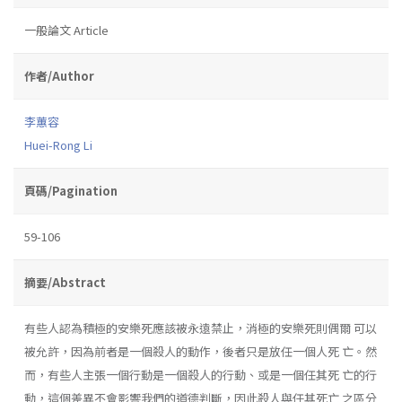
一般論文 Article
作者/Author
李蕙容
Huei-Rong Li
頁碼/Pagination
59-106
摘要/Abstract
有些人認為積極的安樂死應該被永遠禁止，消極的安樂死則偶爾 可以
被允許，因為前者是一個殺人的動作，後者只是放任一個人死 亡。然
而，有些人主張一個行動是一個殺人的行動、或是一個任其死 亡的行
動，這個差異不會影響我們的道德判斷，因此殺人與任其死亡 之區分