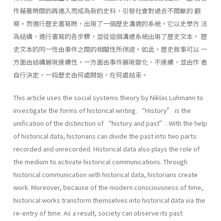
作藉著時間的再進入而成為新的史料，引發社會對過去不間斷的 觀
察。而進行歷史書寫時，出現了一個歷史溝通的系統，它以史學方 法
為結構，進行書寫的各步驟，並從這個溝通系統出現了歷史文本。 歷
史文本的同一性由事件之間的相關性所保證。如此，歷史敘事可以 一
方面由結構展現連續性，一方面由事件展現變化、不連續，並由作 者
自行決定，一段歷史由何處開始，在何處結束。
This article uses the social systems theory by Niklas Luhmann to
investigate the forms of historical writing. “History” is the
unification of the distinction of “history and past”. With the help
of historical data, historians can divide the past into two parts:
recorded and unrecorded. Historical data also plays the role of
the medium to activate historical communications. Through
historical communication with historical data, historians create
work. Moreover, because of the modern consciousness of time,
historical works transform themselves into historical data via the
re-entry of time. As a result, society can observe its past