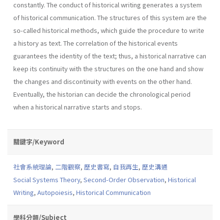
constantly. The conduct of historical writing generates a system
of historical communication. The structures of this system are the
so-called historical methods, which guide the procedure to write
a history as text. The correlation of the historical events
guarantees the identity of the text; thus, a historical narrative can
keep its continuity with the structures on the one hand and show
the changes and discontinuity with events on the other hand.
Eventually, the historian can decide the chronological period
when a historical narrative starts and stops.
關鍵字/Keyword
社會系統理論
,
二階觀察
,
歷史書寫
,
自我再生
,
歷史溝通
Social Systems Theory
,
Second-Order Observation
,
Historical
Writing
,
Autopoiesis
,
Historical Communication
學科分類/Subject