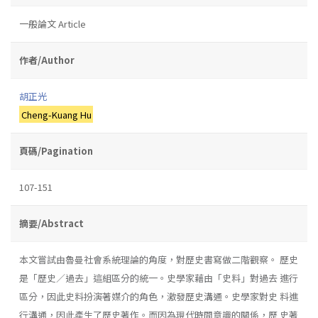
一般論文 Article
作者/Author
胡正光
Cheng-Kuang Hu
頁碼/Pagination
107-151
摘要/Abstract
本文嘗試由魯曼社會系統理論的角度，對歷史書寫做二階觀察。 歷史
是「歷史／過去」這組區分的統一。史學家藉由「史料」對過去 進行
區分，因此史料扮演著媒介的角色，激發歷史溝通。史學家對史 料進
行溝通，因此產生了歷史著作。而因為現代時間意識的關係，歷 史著