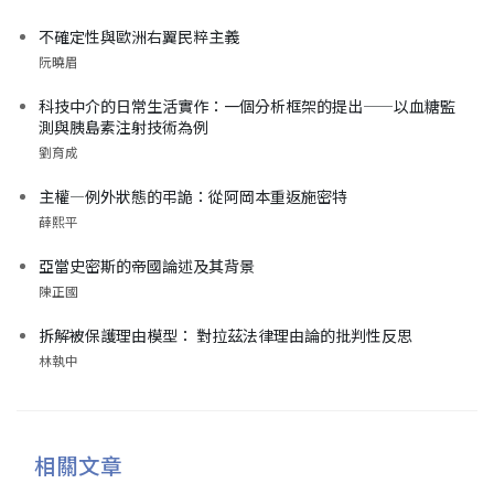
不確定性與歐洲右翼民粹主義
阮曉眉
科技中介的日常生活實作：一個分析框架的提出——以血糖監
測與胰島素注射技術為例
劉育成
主權—例外狀態的弔詭：從阿岡本重返施密特
薛熙平
亞當史密斯的帝國論述及其背景
陳正國
拆解被保護理由模型： 對拉茲法律理由論的批判性反思
林執中
相關文章