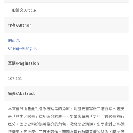
一般論文 Article
作者/Author
胡正光
Cheng-Kuang Hu
頁碼/Pagination
107-151
摘要/Abstract
本文嘗試由魯曼社會系統理論的角度，對歷史書寫做二階觀察。 歷史
是「歷史／過去」這組區分的統一。史學家藉由「史料」對過去 進行
區分，因此史料扮演著媒介的角色，激發歷史溝通。史學家對史 料進
行溝通，因此產生了歷史著作。而因為現代時間意識的關係，歷 史著