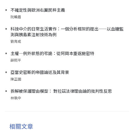
不確定性與歐洲右翼民粹主義
阮曉眉
科技中介的日常生活實作：一個分析框架的提出——以血糖監
測與胰島素注射技術為例
劉育成
主權—例外狀態的弔詭：從阿岡本重返施密特
薛熙平
亞當史密斯的帝國論述及其背景
陳正國
拆解被保護理由模型： 對拉茲法律理由論的批判性反思
林執中
相關文章