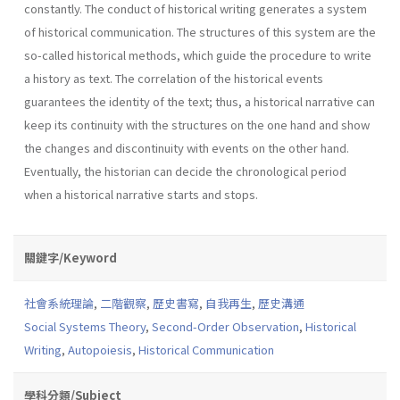
constantly. The conduct of historical writing generates a system
of historical communication. The structures of this system are the
so-called historical methods, which guide the procedure to write
a history as text. The correlation of the historical events
guarantees the identity of the text; thus, a historical narrative can
keep its continuity with the structures on the one hand and show
the changes and discontinuity with events on the other hand.
Eventually, the historian can decide the chronological period
when a historical narrative starts and stops.
關鍵字/Keyword
社會系統理論
,
二階觀察
,
歷史書寫
,
自我再生
,
歷史溝通
Social Systems Theory
,
Second-Order Observation
,
Historical
Writing
,
Autopoiesis
,
Historical Communication
學科分類/Subject