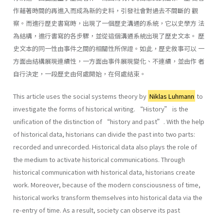
作藉著時間的再進入而成為新的史料，引發社會對過去不間斷的 觀
察。而進行歷史書寫時，出現了一個歷史溝通的系統，它以史學方 法
為結構，進行書寫的各步驟，並從這個溝通系統出現了歷史文本。 歷
史文本的同一性由事件之間的相關性所保證。如此，歷史敘事可以 一
方面由結構展現連續性，一方面由事件展現變化、不連續，並由作 者
自行決定，一段歷史由何處開始，在何處結束。
This article uses the social systems theory by
Niklas Luhmann
to
investigate the forms of historical writing. “History” is the
unification of the distinction of “history and past”. With the help
of historical data, historians can divide the past into two parts:
recorded and unrecorded. Historical data also plays the role of
the medium to activate historical communications. Through
historical communication with historical data, historians create
work. Moreover, because of the modern consciousness of time,
historical works transform themselves into historical data via the
re-entry of time. As a result, society can observe its past