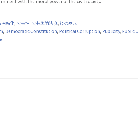
rnment with the moral power of the civil society.
政治腐化
,
公共性
,
公共輿論法庭
,
道德品賦
am
,
Democratic Constitution
,
Political Corruption
,
Publicity
,
Public 
e