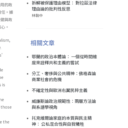
拆解被保護理由模型： 對拉茲法律
動用的政
理由論的批判性反思
責任。據
林執中
強健與政
核心。
alism,
相關文章
.
ns’
鄂蘭的政治本體論： 一個從時間維
度來詮釋共和主義的嘗試
de
分工、奢侈與公共精神：佛格森論
be
商業社會的危機
 is
不確定性與歐洲右翼民粹主義
the
威廉斯論政治規範性：兩層方法論
與系譜學視角
h those
托克維爾論家庭的本質與民主精
e the
神： 公私混合性與自我犧牲