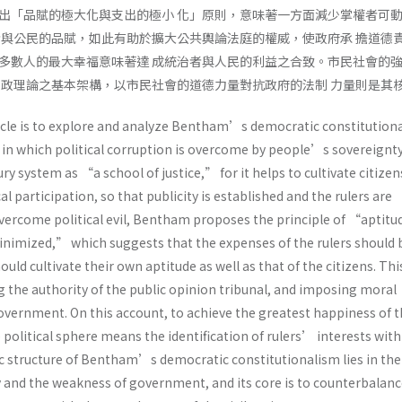
出「品賦的極大化與支出的極小 化」原則，意味著一方面減少掌權者可
者與公民的品賦，如此有助於擴大公共輿論法庭的權威，使政府承 擔道德
多數人的最大幸福意味著達 成統治者與人民的利益之合致。市民社會的
憲政理論之基本架構，以市民社會的道德力量對抗政府的法制 力量則是其
icle is to explore and analyze Bentham’s democratic constitution
 in which political corruption is overcome by people’s sovereignty
y system as “a school of justice,” for it helps to cultivate citize
ical participation, so that publicity is established and the rulers are
overcome political evil, Bentham proposes the principle of “aptitu
imized,” which suggests that the expenses of the rulers should 
ld cultivate their own aptitude as well as that of the citizens. This
g the authority of the public opinion tribunal, and imposing moral
government. On this account, to achieve the greatest happiness of 
political sphere means the identification of rulers’ interests wit
ic structure of Bentham’s democratic constitutionalism lies in the
ty and the weakness of government, and its core is to counterbalanc