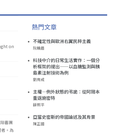
熱門文章
不確定性與歐洲右翼民粹主義
ught on
阮曉眉
科技中介的日常生活實作：一個分
析框架的提出——以血糖監測與胰
島素注射技術為例
劉育成
主權—例外狀態的弔詭：從阿岡本
重返施密特
薛熙平
亞當史密斯的帝國論述及其背景
視陪審團
陳正國
權者。為