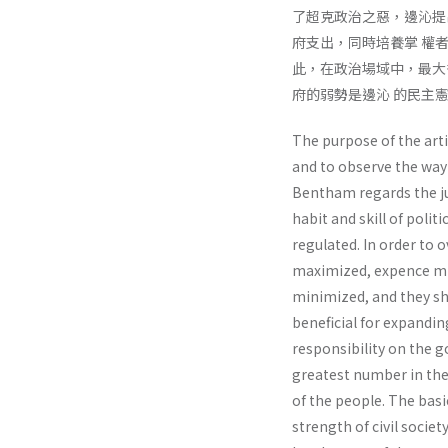
了超克政治之惡，邊沁提
府支出，同時培養掌 權
此，在政治場域中，最大
府的弱勢是邊沁 的民主
The purpose of the art
and to observe the way
Bentham regards the jur
habit and skill of polit
regulated. In order to 
maximized, expence min
minimized, and they shou
beneficial for expandin
responsibility on the 
greatest number in the 
of the people. The bas
strength of civil socie