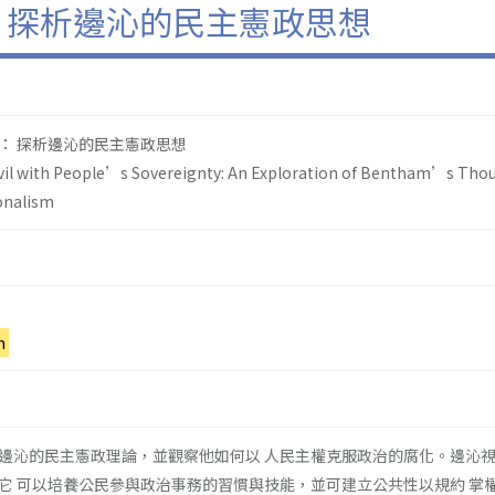
 探析邊沁的民主憲政思想
： 探析邊沁的民主憲政思想
Evil with People’s Sovereignty: An Exploration of Bentham’s Tho
onalism
n
邊沁的民主憲政理論，並觀察他如何以 人民主權克服政治的腐化。邊沁
它 可以培養公民參與政治事務的習慣與技能，並可建立公共性以規約 掌