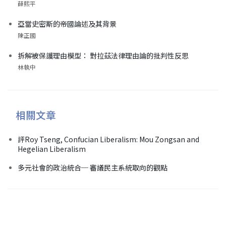
薛熙平
亞當史密斯的帝國論述及其背景
陳正國
拆解被保護理由模型： 對拉茲法律理由論的批判性反思
林執中
相關文章
評Roy Tseng, Confucian Liberalism: Mou Zongsan and
Hegelian Liberalism
多元社會的政治統合─ 審議民主系統取向的觀點