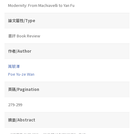
Modernity: From Machiavelli to Yan Fu
論文屬性/Type
書評 Book Review
作者/Author
萬毓澤
Poe Yu-ze Wan
頁碼/Pagination
279-299
摘要/Abstract