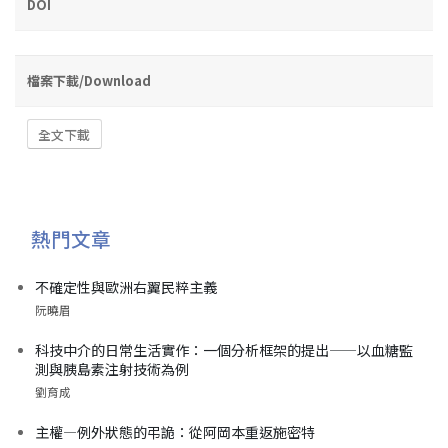
DOI
檔案下載/Download
全文下載
熱門文章
不確定性與歐洲右翼民粹主義
阮曉眉
科技中介的日常生活實作：一個分析框架的提出——以血糖監
測與胰島素注射技術為例
劉育成
主權—例外狀態的弔詭：從阿岡本重返施密特