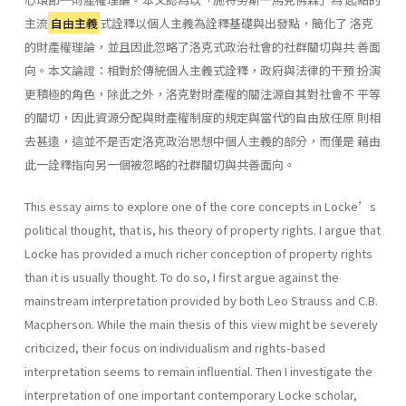
主流
自由主義
式詮釋以個人主義為詮釋基礎與出發點，簡化了 洛克
的財產權理論，並且因此忽略了洛克式政治社會的社群關切與共 善面
向。本文論證：相對於傳統個人主義式詮釋，政府與法律的干預 扮演
更積極的角色，除此之外，洛克對財產權的關注源自其對社會不 平等
的關切，因此資源分配與財產權制度的規定與當代的自由放任原 則相
去甚遠，這並不是否定洛克政治思想中個人主義的部分，而僅是 藉由
此一詮釋指向另一個被忽略的社群關切與共善面向。
This essay aims to explore one of the core concepts in Locke’s
political thought, that is, his theory of property rights. I argue that
Locke has provided a much richer conception of property rights
than it is usually thought. To do so, I first argue against the
mainstream interpretation provided by both Leo Strauss and C.B.
Macpherson. While the main thesis of this view might be severely
criticized, their focus on individualism and rights-based
interpretation seems to remain influential. Then I investigate the
interpretation of one important contemporary Locke scholar,