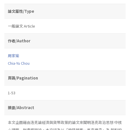
論文屬性/Type
一般論文 Article
作者/Author
周家瑜
Chia-Yu Chou
頁碼/Pagination
1-53
摘要/Abstract
本文企圖藉由洛克論經濟與貨幣政策的論文來闡明洛克政治思想 中核
心環節─財產權理論。本文認為以「施特勞斯—馬克佛森」為 起點的