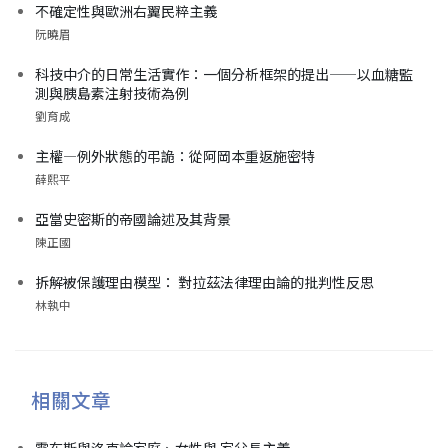
不確定性與歐洲右翼民粹主義
阮曉眉
科技中介的日常生活實作：一個分析框架的提出——以血糖監
測與胰島素注射技術為例
劉育成
主權—例外狀態的弔詭：從阿岡本重返施密特
薛熙平
亞當史密斯的帝國論述及其背景
陳正國
拆解被保護理由模型： 對拉茲法律理由論的批判性反思
林執中
相關文章
霍布斯與洛克論家庭、女性與 家父長主義