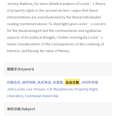
Jeremy Waldron, for more detailed analysis of Locke’s theory
of property rights in the second section. I argue that these
interpretations are overshadowed by the liberal individualist
reading mentioned above. To shed light upon Locke’s concern
for the disadvantaged and the communitarian and egalitarian
aspects of his political thought, I further investigate Locke’s
Some Considerations of the Consequences of the Lowering of
Interest, and Raising the Value of Money.
關鍵字/Keyword
約翰洛克
,
施特勞斯
,
馬克佛森
,
財產權
,
自由主義
,
共同所有權
John Locke
,
Leo Strauss
,
C.B. Macpherson
,
Property Right
,
Liberalism
,
Communal Ownership
學科分類/Subject