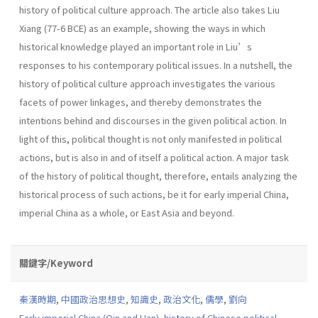
history of political culture approach. The article also takes Liu
Xiang (77-6 BCE) as an example, showing the ways in which
historical knowledge played an important role in Liu’s
responses to his contemporary political issues. In a nutshell, the
history of political culture approach investigates the various
facets of power linkages, and thereby demonstrates the
intentions behind and discourses in the given political action. In
light of this, political thought is not only manifested in political
actions, but is also in and of itself a political action. A major task
of the history of political thought, therefore, entails analyzing the
historical process of such actions, be it for early imperial China,
imperial China as a whole, or East Asia and beyond.
關鍵字/Keyword
秦漢時期
,
中國政治思想史
,
知識史
,
政治文化
,
儒學
,
劉向
Early imperial China (Qin and Han)
,
history of Chinese political