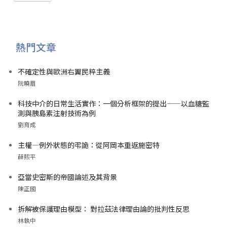
熱門文章
不確定性與歐洲右翼民粹主義
阮曉眉
科技中介的日常生活實作：一個分析框架的提出——以血糖監
測與胰島素注射技術為例
劉育成
主權—例外狀態的弔詭：從阿岡本重返施密特
薛熙平
亞當史密斯的帝國論述及其背景
陳正國
拆解被保護理由模型： 對拉茲法律理由論的批判性反思
林執中