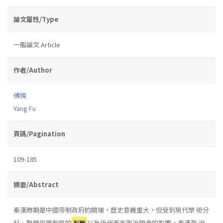
論文屬性/Type
一般論文 Article
作者/Author
傅揚
Yang Fu
頁碼/Pagination
109-185
摘要/Abstract
秦漢時期是中國帝制政府的開端，歷史意義重大，但受到現代學 術分
科、對學說原創性的
判斷
以及近代西方政治觀念的影響，秦漢政 治