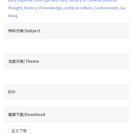
thought
,
history of knowledge
,
political culture
,
Confucianism
,
Liu
Xiang
學科分類/Subject
主題分類/Theme
DOI
檔案下載/Download
全文下載