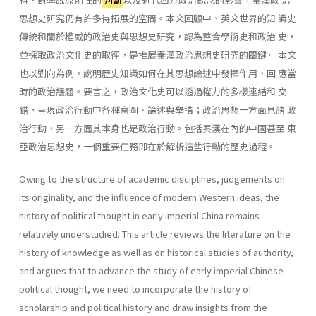
思想史研究仍有許多待拓展的空間。本文回顧中、英文世界的知 識史
傳統和關於權威的政治史與思想史研究，認為整合學術史和政治 史，
並採取政治文化史的取徑，是推展秦漢政治思想史研究的關鍵。 本文
也以劉向為例，說明歷史知識如何在其思想論述中發揮作用，回 應當
時的政治議題。要言之，政治文化史可以透過權力的多樣連結和 交
錯，呈現政治行動中各種意圖、論述與舉措；政治思想一方面見諸 政
治行動，另一方面其本身也是政治行動。包括秦漢在內的中國甚至 東
亞政治思想史，一個重要任務即在於解析這些行動的歷史過程。
Owing to the structure of academic disciplines, judgements on
its originality, and the influence of modern Western ideas, the
history of political thought in early imperial China remains
relatively understudied. This article reviews the literature on the
history of knowledge as well as on historical studies of authority,
and argues that to advance the study of early imperial Chinese
political thought, we need to incorporate the history of
scholarship and political history and draw insights from the